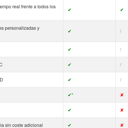
empo real frente a todos los
✔
✔
s personalizadas y
✔
/
✔
/
NC
✔
/
PD
✔
/
✔*
✘
✔
✘
 sin coste adicional
✔
✘