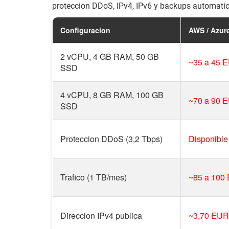
proteccion DDoS, IPv4, IPv6 y backups automatico
Configuracion
AWS / Azure
2 vCPU, 4 GB RAM, 50 GB
~35 a 45 
SSD
4 vCPU, 8 GB RAM, 100 GB
~70 a 90 
SSD
Proteccion DDoS (3,2 Tbps)
Disponibl
Trafico (1 TB/mes)
~85 a 100 
Direccion IPv4 publica
~3,70 EUR