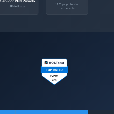
Servidor VPN Privado
17 Tbps protección
IP dedicada
permanente