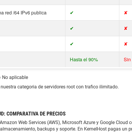
na red /64 IPv6 publica
✔
✘
✔
✘
✔
✘
Hasta el 90%
Sin
 No aplicable
estra categoria de servidores root con trafico ilimitado.
UD: COMPARATIVA DE PRECIOS
Amazon Web Services (AWS), Microsoft Azure y Google Cloud cob
IP, almacenamiento, backups y soporte. En KernelHost pagas un pr