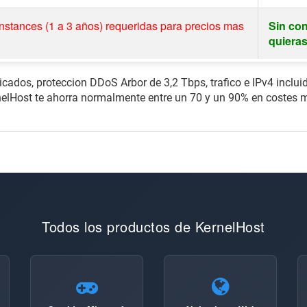
nstances (1 a 3 años) requeridas para precios mas
Sin con
quiera
dos, proteccion DDoS Arbor de 3,2 Tbps, trafico e IPv4 incluido
lHost te ahorra normalmente entre un 70 y un 90% en costes me
Todos los productos de KernelHost