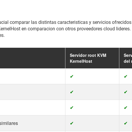
ucial comparar las distintas caracteristicas y servicios ofrecidos
 KernelHost en comparacion con otros proveedores cloud lideres
es.
Servidor root KVM
Ser
KernelHost
del
✔
✔
✔
✔
✔
✔
imilares
✔
✔