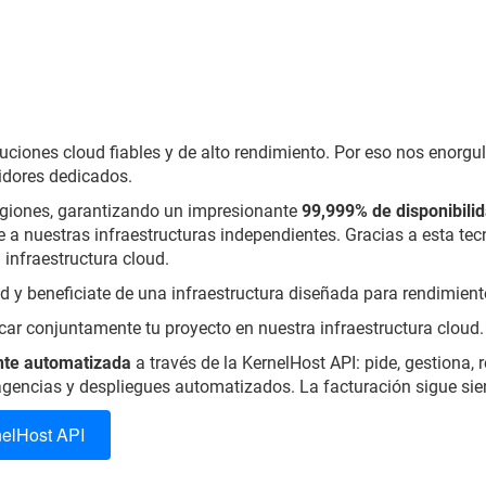
iones cloud fiables y de alto rendimiento. Por eso nos enorgull
idores dedicados.
regiones, garantizando un impresionante
99,999% de disponibili
be a nuestras infraestructuras independientes. Gracias a esta t
 infraestructura cloud.
d y beneficiate de una infraestructura diseñada para rendimiento
ar conjuntamente tu proyecto en nuestra infraestructura cloud.
nte automatizada
a través de la KernelHost API: pide, gestiona, 
, agencias y despliegues automatizados. La facturación sigue si
nelHost API