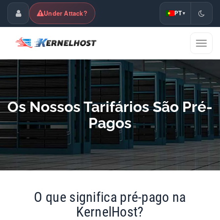
Under Attack?
PT
▾
Área de Cliente
Mostra
naveg
Os Nossos Tarifários São Pré-
Pagos
O que significa pré-pago na
KernelHost?