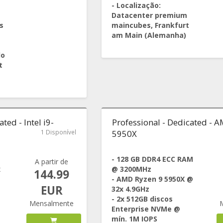
- Localização:
Datacenter premium
s
maincubes, Frankfurt
am Main (Alemanha)
do
t
ted - Intel i9-
Professional - Dedicated - 
1 Disponível
5950X
- 128 GB DDR4 ECC RAM
A partir de
x
@ 3200MHz
144.99
- AMD Ryzen 9 5950X @
EUR
32x 4.9GHz
- 2x 512GB discos
Mensalmente
Enterprise NVMe @
mín. 1M IOPS