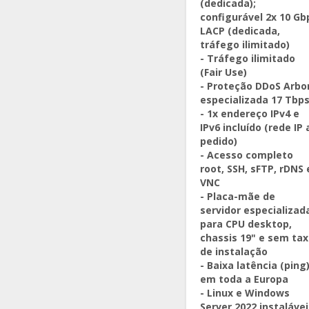
(dedicada);
configurável 2x 10 Gb
LACP (dedicada,
tráfego ilimitado)
- Tráfego ilimitado
(Fair Use)
- Proteção DDoS Arbo
especializada 17 Tbp
- 1x endereço IPv4 e
IPv6 incluído (rede IP 
pedido)
- Acesso completo
root, SSH, sFTP, rDNS 
VNC
- Placa-mãe de
servidor especializad
para CPU desktop,
chassis 19" e sem ta
de instalação
- Baixa latência (ping
em toda a Europa
- Linux e Windows
Server 2022 instalávei