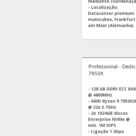
mediante coordenaç
- Localização:
Datacenter premium
maincubes, Frankfurt
am Main (Alemanha)
Professional - Dedi
7950X
- 128 GB DDR5 ECC RA
@ 4800MHz
- AMD Ryzen 9 7950X3
@ 32x 5.7GHz
- 2x 1024GB discos
Enterprise NVMe @
mín. 1M IOPS
- Ligação 1 Gbps