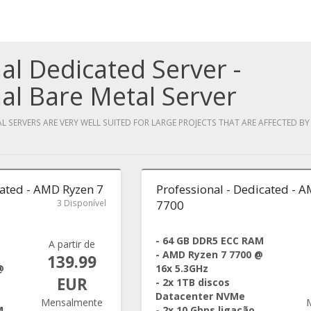
al Dedicated Server -
al Bare Metal Server
 SERVERS ARE VERY WELL SUITED FOR LARGE PROJECTS THAT ARE AFFECTED B
cated - AMD Ryzen 7
Professional - Dedicated - 
3 Disponível
7700
- 64 GB DDR5 ECC RAM
A partir de
- AMD Ryzen 7 7700 @
139.99
@
16x 5.3GHz
EUR
- 2x 1TB discos
Datacenter NVMe
Mensalmente
M
- 2x 10 Gbps ligação