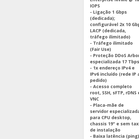
IOPS
- Ligação 1 Gbps
(dedicada);
configurável 2x 10 Gb
LACP (dedicada,
tráfego ilimitado)
- Tráfego ilimitado
(Fair Use)
- Proteção DDoS Arbo
especializada 17 Tbp
- 1x endereço IPv4 e
IPv6 incluído (rede IP 
pedido)
- Acesso completo
root, SSH, sFTP, rDNS 
VNC
- Placa-mãe de
servidor especializad
para CPU desktop,
chassis 19" e sem ta
de instalação
- Baixa latência (ping