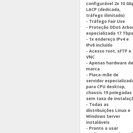
configurável 2x 10 Gb
LACP (dedicada,
tráfego ilimitado)
- Tráfego Fair Use
- Proteção DDoS Arbo
especializada 17 Tbp
- 1x endereço IPv4 e
IPv6 incluído
- Acesso root, sFTP e
VNC
- Apenas hardware d
marca
- Placa-mãe de
servidor especializad
para CPU desktop,
chassis 19 polegadas
sem taxa de instalaç
- Todas as
distribuições Linux e
Windows Server
instaláveis
- Pronto a usar