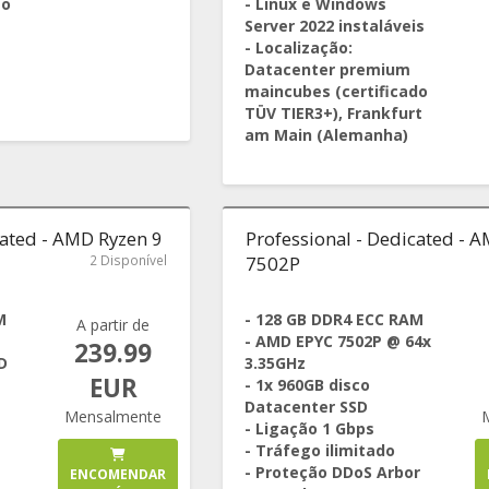
ão
- Linux e Windows
Server 2022 instaláveis
- Localização:
Datacenter premium
maincubes (certificado
TÜV TIER3+), Frankfurt
am Main (Alemanha)
cated - AMD Ryzen 9
Professional - Dedicated - 
2 Disponível
7502P
M
- 128 GB DDR4 ECC RAM
A partir de
- AMD EPYC 7502P @ 64x
239.99
D
3.35GHz
EUR
- 1x 960GB disco
Datacenter SSD
Mensalmente
- Ligação 1 Gbps
- Tráfego ilimitado
- Proteção DDoS Arbor
ENCOMENDAR