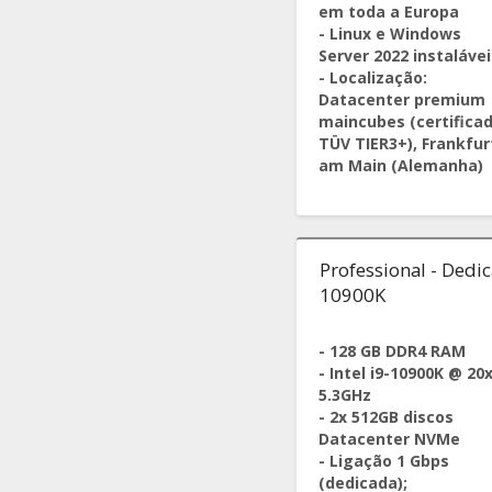
em toda a Europa
- Linux e Windows
Server 2022 instalávei
- Localização:
Datacenter premium
maincubes (certifica
TÜV TIER3+), Frankfur
am Main (Alemanha)
Professional - Dedica
10900K
- 128 GB DDR4 RAM
- Intel i9-10900K @ 20
5.3GHz
- 2x 512GB discos
Datacenter NVMe
- Ligação 1 Gbps
(dedicada);