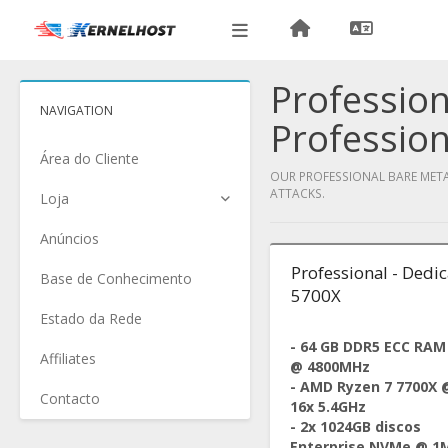
Profession
NAVIGATION
Profession
Área do Cliente
OUR PROFESSIONAL BARE METAL
ATTACKS.
Loja
Anúncios
Professional - Dedi
Base de Conhecimento
5700X
Estado da Rede
- 64 GB DDR5 ECC RAM
Affiliates
@ 4800MHz
- AMD Ryzen 7 7700X 
Contacto
16x 5.4GHz
- 2x 1024GB discos
Enterprise NVMe @ 1