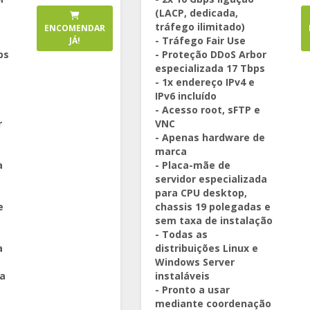
(LACP, dedicada,
tráfego ilimitado)
ENCOMENDAR
- Tráfego Fair Use
JÁ!
ps
- Proteção DDoS Arbor
especializada 17 Tbps
- 1x endereço IPv4 e
IPv6 incluído
- Acesso root, sFTP e
r
VNC
s
- Apenas hardware de
marca
a
- Placa-mãe de
servidor especializada
para CPU desktop,
e
chassis 19 polegadas e
sem taxa de instalação
- Todas as
a
distribuições Linux e
Windows Server
xa
instaláveis
- Pronto a usar
)
mediante coordenação