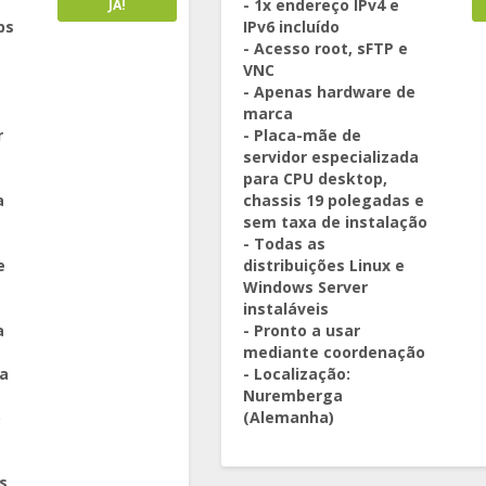
- 1x endereço IPv4 e
JÁ!
ps
IPv6 incluído
- Acesso root, sFTP e
VNC
- Apenas hardware de
marca
r
- Placa-mãe de
s
servidor especializada
para CPU desktop,
a
chassis 19 polegadas e
sem taxa de instalação
- Todas as
e
distribuições Linux e
Windows Server
instaláveis
a
- Pronto a usar
mediante coordenação
xa
- Localização:
Nuremberga
)
(Alemanha)
s