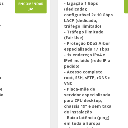
ps
- Ligação 1 Gbps
ENCOMENDAR
(dedicada);
JÁ!
configurável 2x 10 Gbps
LACP (dedicada,
r
tráfego ilimitado)
s
- Tráfego ilimitado
(Fair Use)
- Proteção DDoS Arbor
especializada 17 Tbps
- 1x endereço IPv4 e
e
IPv6 incluído (rede IP a
pedido)
- Acesso completo
a
root, SSH, sFTP, rDNS e
VNC
 e
- Placa-mãe de
ão
servidor especializada
para CPU desktop,
chassis 19" e sem taxa
de instalação
- Baixa latência (ping)
em toda a Europa