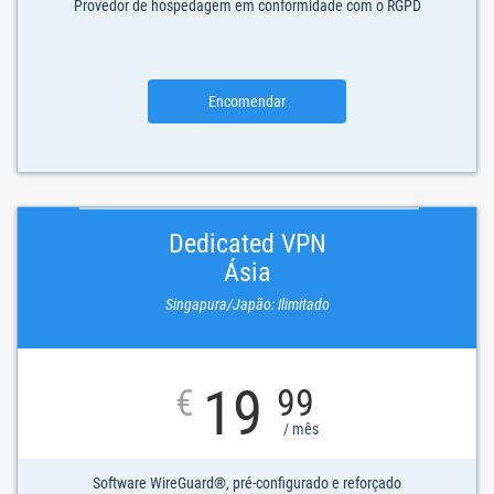
Provedor de hospedagem em conformidade com o RGPD
Encomendar
Dedicated VPN
Ásia
Singapura/Japão: Ilimitado
19
€
99
/ mês
Software WireGuard®, pré-configurado e reforçado