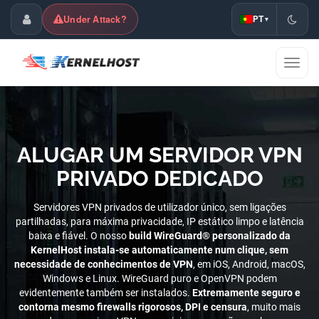
Under Attack?
PT
▾
Área de Cliente
Mostra
naveg
ALUGAR UM SERVIDOR VPN
PRIVADO DEDICADO
Servidores VPN privados de utilizador único, sem ligações
partilhadas, para máxima privacidade, IP estático limpo e latência
baixa e fiável. O nosso
build WireGuard® personalizado da
KernelHost instala-se automaticamente num clique, sem
necessidade de conhecimentos de VPN
, em iOS, Android, macOS,
Windows e Linux. WireGuard puro e OpenVPN podem
evidentemente também ser instalados.
Extremamente seguro e
contorna mesmo firewalls rigorosos, DPI e censura
, muito mais