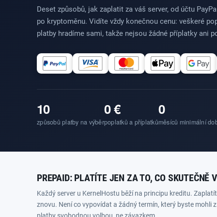
Deset způsobů, jak zaplatit za váš server, od účtu PayPal
po kryptoměnu. Vidíte vždy konečnou cenu: veškeré pop
platby hradíme sami, takže nejsou žádné příplatky ani po
10
0 €
0
způsobů platby na výběr
poplatků a příplatků
měsíců minimální do
PREPAID: PLATÍTE JEN ZA TO, CO SKUTEČNĚ 
Každý server u KernelHostu běží na principu kreditu. Zaplat
znovu. Není co vypovídat a žádný termín, který byste mohli 
platby svobodnou volbou, ne závazkem.