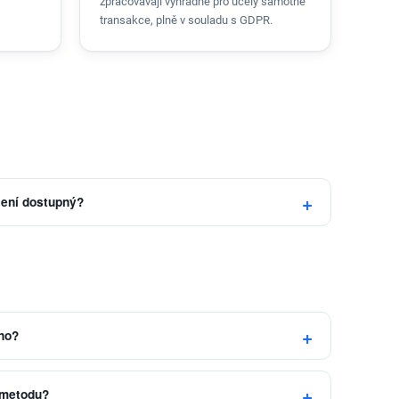
zpracovávají výhradně pro účely samotné
transakce, plně v souladu s GDPR.
cení dostupný?
no?
 metodu?