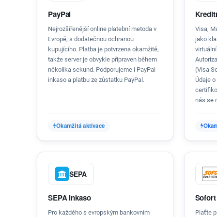
PayPal
Kredit
Nejrozšířenější online platební metoda v
Visa, M
Evropě, s dodatečnou ochranou
jako kla
kupujícího. Platba je potvrzena okamžitě,
virtuáln
takže server je obvykle připraven během
Autoriz
několika sekund. Podporujeme i PayPal
(Visa S
inkaso a platbu ze zůstatku PayPal.
Údaje o 
certifik
nás se n
Okamžitá aktivace
Okam
SEPA
SEPA inkaso
Sofort
Pro každého s evropským bankovním
Plaťte 