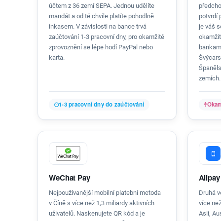
účtem z 36 zemí SEPA. Jednou udělíte
předchoz
mandát a od té chvíle platíte pohodlně
potvrdí
inkasem. V závislosti na bance trvá
je váš s
zaúčtování 1-3 pracovní dny, pro okamžité
okamžit
zprovoznění se lépe hodí PayPal nebo
bankami
karta.
Švýcarsk
Španěls
zemích.
1-3 pracovní dny do zaúčtování
Okam
WeChat Pay
Alipay
Nejpoužívanější mobilní platební metoda
Druhá v
v Číně s více než 1,3 miliardy aktivních
více než
uživatelů. Naskenujete QR kód a je
Asii, Au