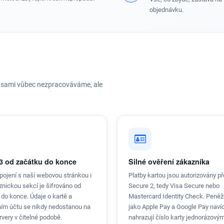
objednávku.
 je sami vůbec nezpracováváme, ale
3 od začátku do konce
Silné ověření zákazníka
pojení s naší webovou stránkou i
Platby kartou jsou autorizovány p
znickou sekcí je šifrováno od
Secure 2, tedy Visa Secure nebo
 do konce. Údaje o kartě a
Mastercard Identity Check. Peně
ím účtu se nikdy nedostanou na
jako Apple Pay a Google Pay naví
very v čitelné podobě.
nahrazují číslo karty jednorázový