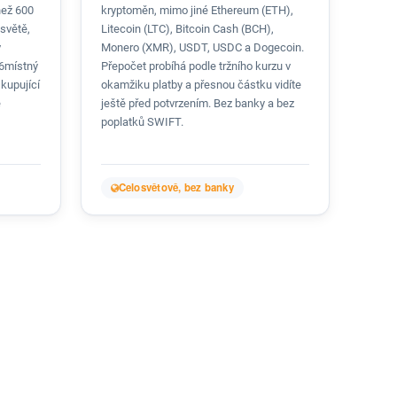
než 600
kryptoměn, mimo jiné Ethereum (ETH),
světě,
Litecoin (LTC), Bitcoin Cash (BCH),
v
Monero (XMR), USDT, USDC a Dogecoin.
16místný
Přepočet probíhá podle tržního kurzu v
 kupující
okamžiku platby a přesnou částku vidíte
é
ještě před potvrzením. Bez banky a bez
poplatků SWIFT.
Celosvětově, bez banky