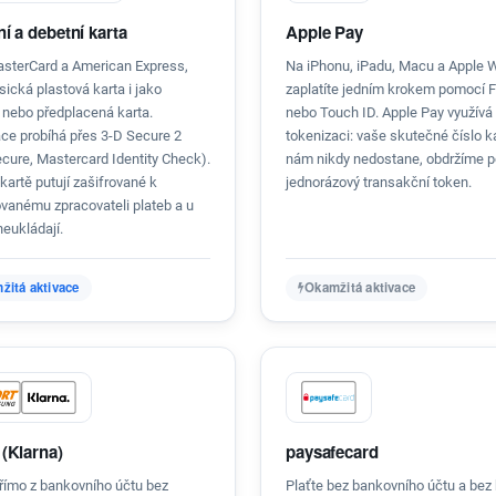
ní a debetní karta
Apple Pay
asterCard a American Express,
Na iPhonu, iPadu, Macu a Apple 
sická plastová karta i jako
zaplatíte jedním krokem pomocí 
í nebo předplacená karta.
nebo Touch ID. Apple Pay využívá
ace probíhá přes 3-D Secure 2
tokenizaci: vaše skutečné číslo k
ecure, Mastercard Identity Check).
nám nikdy nedostane, obdržíme 
kartě putují zašifrované k
jednorázový transakční token.
ovanému zpracovateli plateb a u
eukládají.
žitá aktivace
Okamžitá aktivace
 (Klarna)
paysafecard
přímo z bankovního účtu bez
Plaťte bez bankovního účtu a bez 