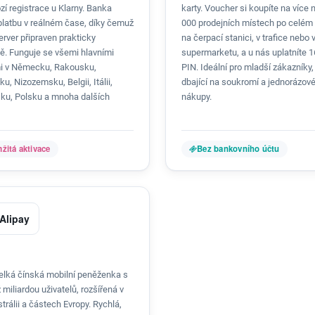
í registrace u Klarny. Banka
karty. Voucher si koupíte na více 
 platbu v reálném čase, díky čemuž
000 prodejních místech po celém 
erver připraven prakticky
na čerpací stanici, v trafice nebo 
ě. Funguje se všemi hlavními
supermarketu, a u nás uplatníte 
 v Německu, Rakousku,
PIN. Ideální pro mladší zákazníky,
u, Nizozemsku, Belgii, Itálii,
dbající na soukromí a jednorázov
ku, Polsku a mnoha dalších
nákupy.
žitá aktivace
Bez bankovního účtu
Alipay
elká čínská mobilní peněženka s
 miliardou uživatelů, rozšířená v
strálii a částech Evropy. Rychlá,