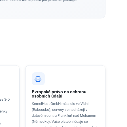
Evropské právo na ochranu
osobních údajů
řes 3-D
KernelHost GmbH má sídlo ve Vídni
(Rakousko), servery se nacházejí v
ženky
datovém centru Frankfurt nad Mohanem
c
(Německo). Vaše platební údaje se
m