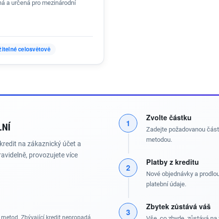
á a určená pro mezinárodní
itelné celosvětově
Zvolte částku
1
LNÍ
Zadejte požadovanou částk
metodou.
kredit na zákaznický účet a
ravidelně, provozujete více
Platby z kreditu
2
Nové objednávky a prodlouž
platební údaje.
Zbytek zůstává váš
3
metod. Zbývající kredit nepropadá.
Vše, co zbyde, zůstává na 