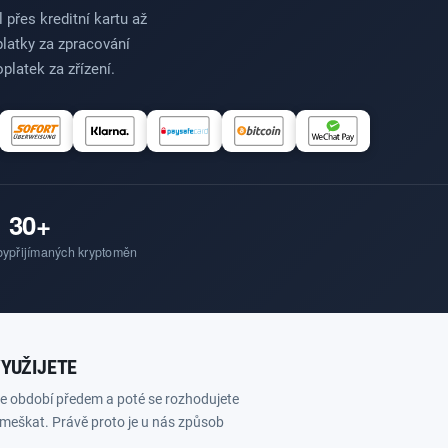
 přes kreditní kartu až
latky za zpracování
platek za zřízení.
30+
by
přijímaných kryptoměn
VYUŽIJETE
íte období předem a poté se rozhodujete
zmeškat. Právě proto je u nás způsob