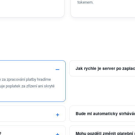
tokenem.
Jak rychle je server po zapla
y za zpracování platby hradíme
uje poplatek za zřízení ani skryté
Bude mi automaticky strhává
?
Mohu později změnit platební