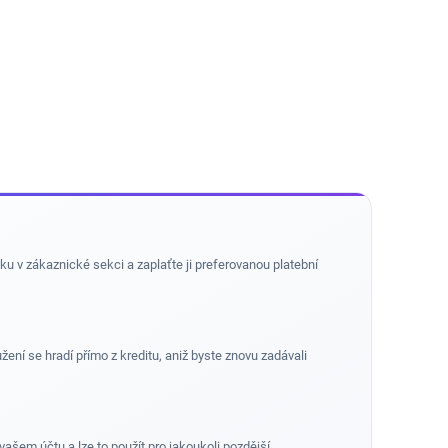
u v zákaznické sekci a zaplaťte ji preferovanou platební
ení se hradí přímo z kreditu, aniž byste znovu zadávali
vašem účtu a lze to použít pro jakoukoli pozdější