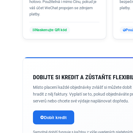
hotovo. Použitelná i mimo Čínu, pokud je
bezpečn
váš účet WeChat propojen se zdrojem
platby.
platby.
Naskenujte QR kód
Použ
DOBIJTE SI KREDIT A ZŮSTAŇTE FLEXIBI
Místo placení každé objednávky zvlášť si můžete dobít 
hradit z něj faktury. Vyplatí se to, pokud objednáváte p
serverů nebo chcete své výdaje naplánovat dopředu.
Dobít kredit
Samotné dobití funguje s každou z výše uvedených platebních 