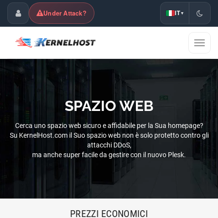
Under Attack?
IT
▾
Area Clienti
Mostr
navig
SPAZIO WEB
Cerca uno spazio web sicuro e affidabile per la Sua homepage?
Su KernelHost.com il Suo spazio web non è solo protetto contro gli
attacchi DDoS,
ma anche super facile da gestire con il nuovo Plesk.
PREZZI ECONOMICI