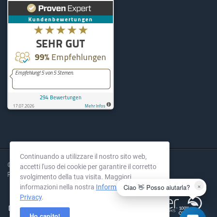
KernelHost
294
Bewertungen auf ProvenExpe
Continuando a utilizzare il nostro sito web,
© 2004-2026 KernelHost GmbH. Tutti i diritti riservati.
accetti l'uso dei cookie per garantire il corretto
Prezzi IVA esclusa.
svolgimento della tua visita. Maggiori
×
Ciao 👋 Posso aiutarla?
informazioni nella nostra
Informativa sulla
Privacy
.
Ho capito!