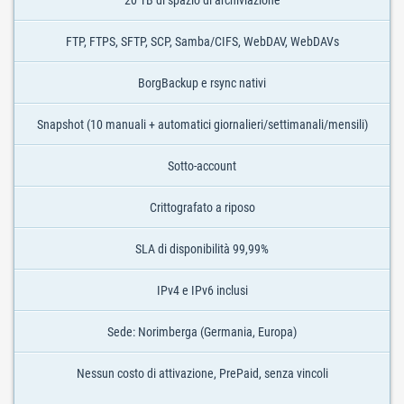
20 TB di spazio di archiviazione
FTP, FTPS, SFTP, SCP, Samba/CIFS, WebDAV, WebDAVs
BorgBackup e rsync nativi
Snapshot (10 manuali + automatici giornalieri/settimanali/mensili)
Sotto-account
Crittografato a riposo
SLA di disponibilità 99,99%
IPv4 e IPv6 inclusi
Sede: Norimberga (Germania, Europa)
Nessun costo di attivazione, PrePaid, senza vincoli