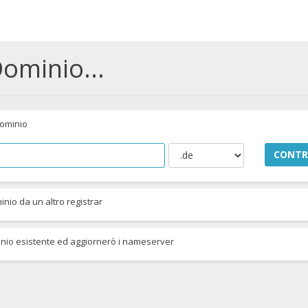
Dominio...
dominio
CONTR
minio da un altro registrar
minio esistente ed aggiornerò i nameserver