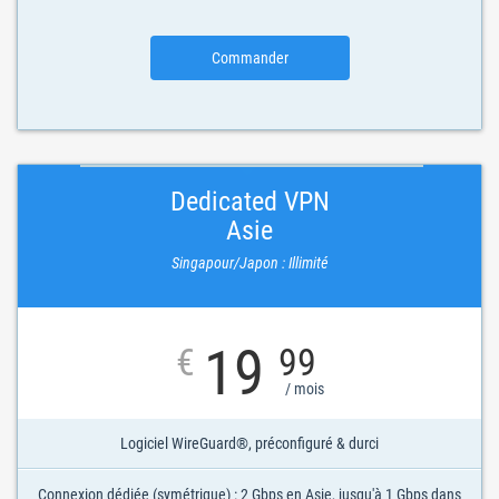
Commander
Dedicated VPN
Asie
Singapour/Japon : Illimité
19
€
99
/ mois
Logiciel WireGuard®, préconfiguré & durci
Connexion dédiée (symétrique) : 2 Gbps en Asie, jusqu'à 1 Gbps dans