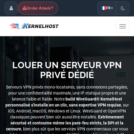
Under Attack?
FR
▾
Espace Client
Affic
la
naviga
LOUER UN SERVEUR VPN
PRIVÉ DÉDIÉ
Serveurs VPN privés mono-locataires, sans connexions partagées,
pour une confidentialité maximale, une IP statique propre et une
latence faible et fiable. Notre
build WireGuard® KernelHost
personnalisé s'installe en un clic, sans expertise VPN requise
, sur
iOS, Android, macOS, Windows et Linux. WireGuard et OpenVPN
classiques peuvent bien sûr aussi être installés.
Extrêmement
sécurisé et contourne même les pare-feu stricts, la DPI et la
censure
, bien plus sûr que les services VPN commerciaux car vous