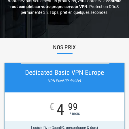
n'obtenez pas seulement un profil VPN, vous obtenez le
contrôle
root complet sur votre propre serveur VPN
. Protection DDoS
permanente 3,2 Tbps, prêt en quelques secondes.
NOS PRIX
Dedicated Basic VPN Europe
VPN Privé (IP dédiée)
4
€
99
/ mois
Logiciel WireGuard®, préconfiguré & durci