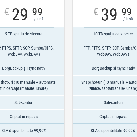
29
39
€
99
€
99
/ lună
/ lună
5 TB spațiu de stocare
10 TB spațiu de stocare
, FTPS, SFTP, SCP, Samba/CIFS,
FTP, FTPS, SFTP, SCP, Samba/C
WebDAV, WebDAVs
WebDAV, WebDAVs
BorgBackup și rsync nativ
BorgBackup și rsync nativ
shot-uri (10 manuale + automate
Snapshot-uri (10 manuale + aut
zilnice/săptămânale/lunare)
zilnice/săptămânale/lunare
Sub-conturi
Sub-conturi
Criptat în repaus
Criptat în repaus
SLA disponibilitate 99,99%
SLA disponibilitate 99,99%