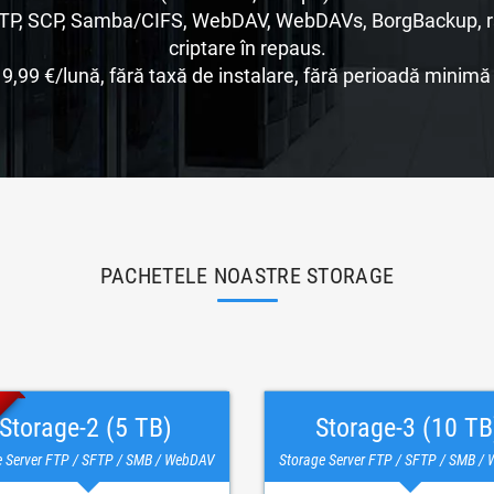
FTP, SCP, Samba/CIFS, WebDAV, WebDAVs, BorgBackup, rsy
criptare în repaus.
 9,99 €/lună, fără taxă de instalare, fără perioadă minimă
PACHETELE NOASTRE STORAGE
Storage-2 (5 TB)
Storage-3 (10 TB
e Server FTP / SFTP / SMB / WebDAV
Storage Server FTP / SFTP / SMB /