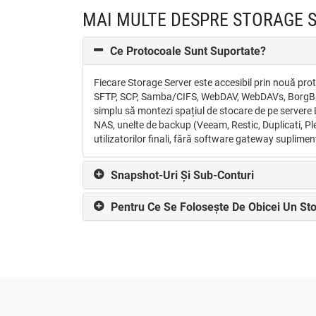
MAI MULTE DESPRE STORAGE 
Ce Protocoale Sunt Suportate?
Fiecare Storage Server este accesibil prin nouă pro
SFTP, SCP, Samba/CIFS, WebDAV, WebDAVs, BorgBac
simplu să montezi spațiul de stocare de pe servere 
NAS, unelte de backup (Veeam, Restic, Duplicati, P
utilizatorilor finali, fără software gateway suplimen
Snapshot-Uri Și Sub-Conturi
Pentru Ce Se Folosește De Obicei Un St