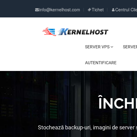
info@kernelhost.com
Tichet
Centrul Clie
SERVER VPS
SERVE
AUTENTIFICARE
ÎNCH
Stochează backup-uri, imagini de server ș