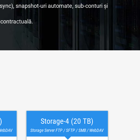
nc), snapshot-uri automate, sub-conturi și
 contractuală.
)
Storage-4 (20 TB)
 WebDAV
Storage Server FTP / SFTP / SMB / WebDAV