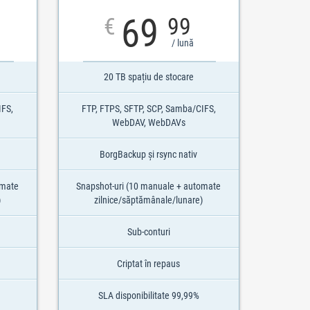
69
€
99
/ lună
20 TB spațiu de stocare
IFS,
FTP, FTPS, SFTP, SCP, Samba/CIFS,
WebDAV, WebDAVs
BorgBackup și rsync nativ
omate
Snapshot-uri (10 manuale + automate
)
zilnice/săptămânale/lunare)
Sub-conturi
Criptat în repaus
SLA disponibilitate 99,99%