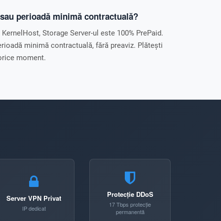
e sau perioadă minimă contractuală?
s KernelHost, Storage Server-ul este 100% PrePaid.
perioadă minimă contractuală, fără preaviz. Plătești
n orice moment.
Protecție DDoS
Server VPN Privat
17 Tbps protecție
IP dedicat
permanentă