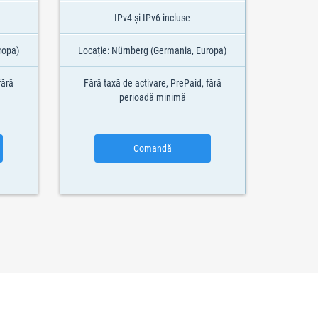
IPv4 și IPv6 incluse
ropa)
Locație: Nürnberg (Germania, Europa)
fără
Fără taxă de activare, PrePaid, fără
perioadă minimă
Comandă