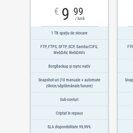
9
€
99
/ lună
1 TB spațiu de stocare
FTP, FTPS, SFTP, SCP, Samba/CIFS,
FTP
WebDAV, WebDAVs
BorgBackup și rsync nativ
Snapshot-uri (10 manuale + automate
Snap
zilnice/săptămânale/lunare)
Sub-conturi
Criptat în repaus
SLA disponibilitate 99,99%