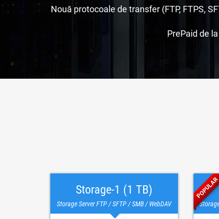
Nouă protocoale de transfer (FTP, FTPS, S
PrePaid de la
POPULAR
Storage-1 (1 TB)
Storage Server FTP / SFTP / SMB / WebDAV
Storag