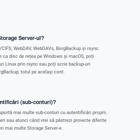
Storage Server-ul?
a/CIFS, WebDAV, WebDAVs, BorgBackup și rsync.
e ca disc de rețea pe Windows și macOS, poți
uri Linux prin rsync sau poți scrie backup-uri
rgBackup, totul pe același cont.
tificări (sub-conturi)?
portă mai multe sub-conturi cu autentificări proprii.
leri sau atunci când vrei să păstrezi proiecte diferite
eri mai multe Storage Server-e.