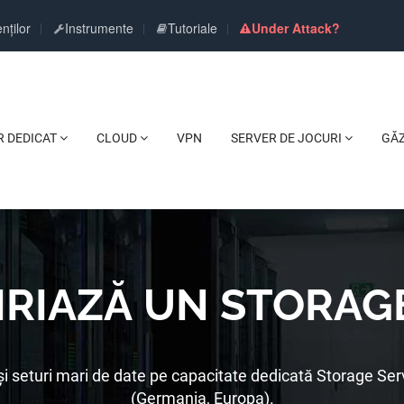
nților
Instrumente
Tutoriale
Under Attack?
R DEDICAT
CLOUD
VPN
SERVER DE JOCURI
GĂ
IRIAZĂ UN STORAG
i seturi mari de date pe capacitate dedicată Storage Ser
(Germania, Europa).