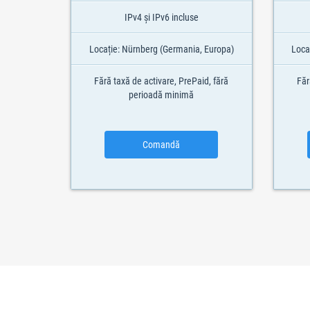
IPv4 și IPv6 incluse
Locație: Nürnberg (Germania, Europa)
Loca
Fără taxă de activare, PrePaid, fără
Făr
perioadă minimă
Comandă