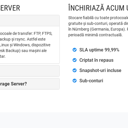
SERVER
ÎNCHIRIAZĂ ACUM 
Stocare fiabilă cu toate protocoal
gratuite și sub-conturi, operată d
în Nürnberg (Germania, Europa). Pl
tocoale de transfer: FTP, FTPS,
perioadă minimă contractuală.
kup și rsync. Astfel este
Linux și Windows, dispozitive
SLA uptime 99,99%
lesk Backup) sau mașini ale
tar.
Criptat în repaus
Snapshot-uri incluse
Sub-conturi
orage Server?