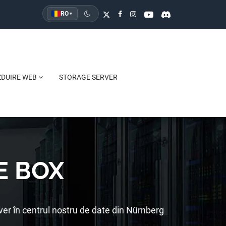
RO
▾
ZDUIRE WEB
STORAGE SERVER
E BOX
ver în centrul nostru de date din Nürnberg