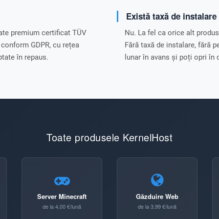
Există taxă de instalar
date premium certificat TÜV
Nu. La fel ca orice alt produ
n conform GDPR, cu rețea
Fără taxă de instalare, fără 
tate în repaus.
lunar în avans și poți opri î
Toate produsele KernelHost
Server Minecraft
Găzduire Web
de la 4,00 €/lună
de la 3,99 €/lună