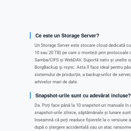
Ce este un Storage Server?
Un Storage Server este stocare cloud dedicată cu o
10 sau 20 TB) pe care o montezi prin protocoale 
Samba/CIFS și WebDAV. Suportă nativ și unelte s
BorgBackup și rsync. Asta îl face ideal pentru păst
sistemului de producție, a backup-urilor de server
arhivelor mari de date.
Snapshot-urile sunt cu adevărat incluse?
Da. Poți face până la 10 snapshot-uri manuale în 
snapshot-urile zilnice, săptămânale și lunare sun
înseamnă că poți readuce fișierele la o versiune 
după o ștergere accidentală sau un atac ransomwa