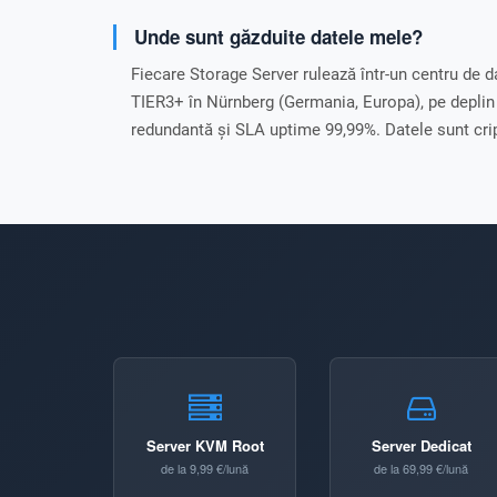
Unde sunt găzduite datele mele?
Fiecare Storage Server rulează într-un centru de 
TIER3+ în Nürnberg (Germania, Europa), pe depli
redundantă și SLA uptime 99,99%. Datele sunt crip
Server KVM Root
Server Dedicat
de la 9,99 €/lună
de la 69,99 €/lună