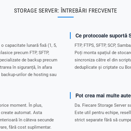
STORAGE SERVER: ÎNTREBĂRI FRECVENTE
Ce protocoale suportă 
 capacitate lunară fixă (1, 5,
FTP, FTPS, SFTP, SCP, Samb
clasice precum FTP, SFTP,
Poți monta spațiul de stocar
pecializate de backup precum
sincroniza către el din script
rarea în siguranță, în afara
deduplicate și criptate cu Bo
, backup-urilor de hosting sau
Pot crea mai multe auten
orice moment. În plus,
Da. Fiecare Storage Server su
t create automat. Asta
Este util pentru echipe, resel
anterioară în câteva secunde
strict separate fără să cump
re, fără cost suplimentar.