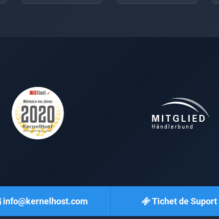
info@kernelhost.com
Tichet de Suport