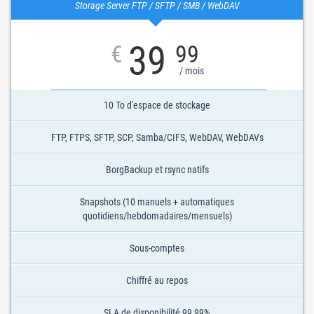
Storage Server FTP / SFTP / SMB / WebDAV
39
€
99
/ mois
10 To d'espace de stockage
FTP, FTPS, SFTP, SCP, Samba/CIFS, WebDAV, WebDAVs
BorgBackup et rsync natifs
Snapshots (10 manuels + automatiques
quotidiens/hebdomadaires/mensuels)
Sous-comptes
Chiffré au repos
SLA de disponibilité 99,99%