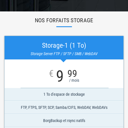
NOS FORFAITS STORAGE
Storage-1 (1 To)
Storage Server FTP / SFTP / SMB / WebDAV
9
€
99
/ mois
1 To d'espace de stockage
FTP, FTPS, SFTP, SCP, Samba/CIFS, WebDAV, WebDAVs
BorgBackup et rsync natifs