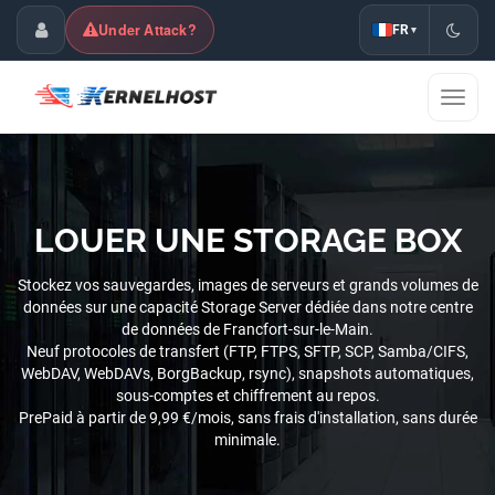
Under Attack?
FR
▾
Espace Client
Affic
la
naviga
LOUER UNE STORAGE BOX
Stockez vos sauvegardes, images de serveurs et grands volumes de
données sur une capacité Storage Server dédiée dans notre centre
de données de Francfort-sur-le-Main.
Neuf protocoles de transfert (FTP, FTPS, SFTP, SCP, Samba/CIFS,
WebDAV, WebDAVs, BorgBackup, rsync), snapshots automatiques,
sous-comptes et chiffrement au repos.
PrePaid à partir de 9,99 €/mois, sans frais d'installation, sans durée
minimale.