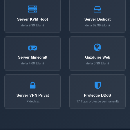
Server KVM Root
Server Dedicat
de la 9,99 €/lună
de la 69,99 €/lună
Server Minecraft
Găzduire Web
de la 4,00 €/lună
de la 3,99 €/lună
Server VPN Privat
Protecție DDoS
IP dedicat
17 Tbps protecție permanentă