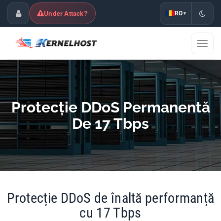
Under Attack?
RO
▾
Centrul Clienților
Comu
navig
Protecție DDoS Permanentă
De 17 Tbps
Protecție DDoS de înaltă performanță
cu 17 Tbps