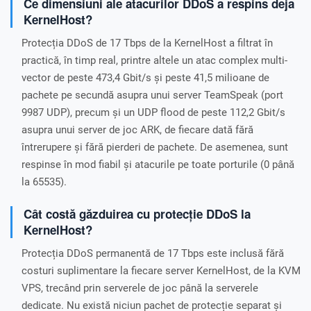
Ce dimensiuni ale atacurilor DDoS a respins deja
KernelHost?
Protecția DDoS de 17 Tbps de la KernelHost a filtrat în
practică, în timp real, printre altele un atac complex multi-
vector de peste 473,4 Gbit/s și peste 41,5 milioane de
pachete pe secundă asupra unui server TeamSpeak (port
9987 UDP), precum și un UDP flood de peste 112,2 Gbit/s
asupra unui server de joc ARK, de fiecare dată fără
întrerupere și fără pierderi de pachete. De asemenea, sunt
respinse în mod fiabil și atacurile pe toate porturile (0 până
la 65535).
Cât costă găzduirea cu protecție DDoS la
KernelHost?
Protecția DDoS permanentă de 17 Tbps este inclusă fără
costuri suplimentare la fiecare server KernelHost, de la KVM
VPS, trecând prin serverele de joc până la serverele
dedicate. Nu există niciun pachet de protecție separat și