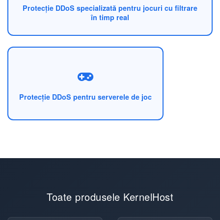
Protecție DDoS specializată pentru jocuri cu filtrare
în timp real
Protecție DDoS pentru serverele de joc
Toate produsele KernelHost