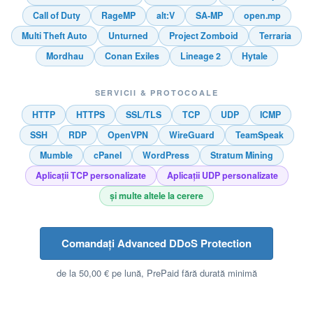
Call of Duty
RageMP
alt:V
SA-MP
open.mp
Multi Theft Auto
Unturned
Project Zomboid
Terraria
Mordhau
Conan Exiles
Lineage 2
Hytale
SERVICII & PROTOCOALE
HTTP
HTTPS
SSL/TLS
TCP
UDP
ICMP
SSH
RDP
OpenVPN
WireGuard
TeamSpeak
Mumble
cPanel
WordPress
Stratum Mining
Aplicații TCP personalizate
Aplicații UDP personalizate
și multe altele la cerere
Comandați Advanced DDoS Protection
de la 50,00 € pe lună, PrePaid fără durată minimă