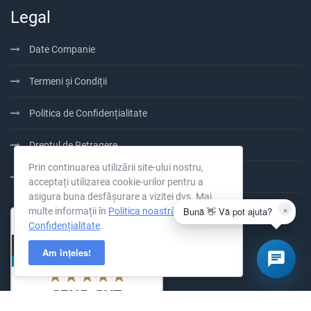
Legal
Date Companie
Termeni și Condiții
Politica de Confidențialitate
Dreptul de Retragere
Prin continuarea utilizării site-ului nostru,
100% Preplătit
acceptați utilizarea cookie-urilor pentru a
asigura buna desfășurare a vizitei dvs. Mai
×
Bună 👋 Vă pot ajuta?
multe informații în
Politica noastră de
Confidențialitate
.
Am înțeles!