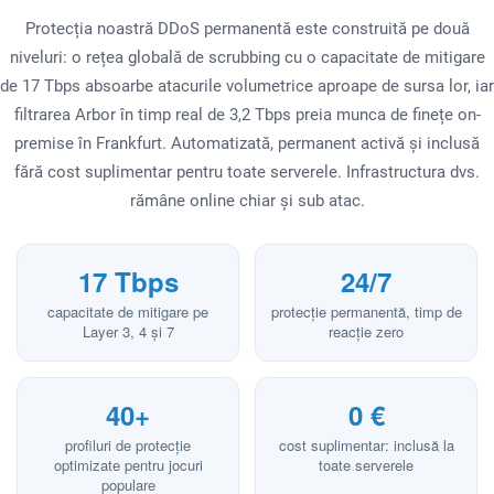
Protecția noastră DDoS permanentă este construită pe două
niveluri: o rețea globală de scrubbing cu o capacitate de mitigare
de 17 Tbps absoarbe atacurile volumetrice aproape de sursa lor, iar
filtrarea Arbor în timp real de 3,2 Tbps preia munca de finețe on-
premise în Frankfurt. Automatizată, permanent activă și inclusă
fără cost suplimentar pentru toate serverele. Infrastructura dvs.
rămâne online chiar și sub atac.
17 Tbps
24/7
capacitate de mitigare pe
protecție permanentă, timp de
Layer 3, 4 și 7
reacție zero
40+
0 €
profiluri de protecție
cost suplimentar: inclusă la
optimizate pentru jocuri
toate serverele
populare