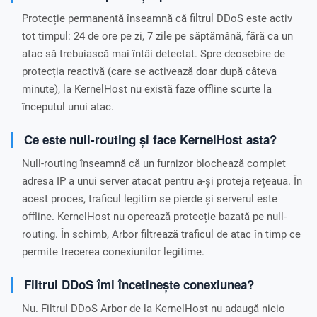
Protecție permanentă înseamnă că filtrul DDoS este activ
tot timpul: 24 de ore pe zi, 7 zile pe săptămână, fără ca un
atac să trebuiască mai întâi detectat. Spre deosebire de
protecția reactivă (care se activează doar după câteva
minute), la KernelHost nu există faze offline scurte la
începutul unui atac.
Ce este null-routing și face KernelHost asta?
Null-routing înseamnă că un furnizor blochează complet
adresa IP a unui server atacat pentru a-și proteja rețeaua. În
acest proces, traficul legitim se pierde și serverul este
offline. KernelHost nu operează protecție bazată pe null-
routing. În schimb, Arbor filtrează traficul de atac în timp ce
permite trecerea conexiunilor legitime.
Filtrul DDoS îmi încetinește conexiunea?
Nu. Filtrul DDoS Arbor de la KernelHost nu adaugă nicio