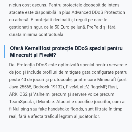
niciun cost ascuns. Pentru proiectele deosebit de intens
atacate este disponibilă în plus Advanced DDoS Protection
cu adresă IP protejată dedicată și reguli pe care le
gestionați singur, de la 50 Euro pe lună, PrePaid și fără
durată minimă contractuală.
Oferă KernelHost protecție DDoS special pentru
Minecraft și FiveM?
Da. Protecția DDoS este optimizată special pentru serverele
de joc și include profiluri de mitigare gata configurate pentru
peste 40 de jocuri și protocoale, printre care Minecraft (port
Java 25565, Bedrock 19132), FiveM, alt:V, RageMP, Rust,
ARK, CS2 și Valheim, precum și servere voice precum
TeamSpeak și Mumble. Atacurile specifice jocurilor, cum ar
fi Nullping sau fake handshake floods, sunt filtrate în timp
real, fără a afecta traficul legitim al jucătorilor.