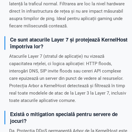
latență la traficul normal. Filtrarea are loc la nivel hardware
direct în infrastructura de rețea și nu are impact măsurabil
asupra timpilor de ping. Ideal pentru aplicații gaming unde
fiecare milisecundă contează.
Ce sunt atacurile Layer 7 și protejează KernelHost
împotriva lor?
Atacurile Layer 7 (stratul de aplicație) nu vizează
capacitatea rețelei, ci logica aplicației: HTTP floods,
interogări DNS, SIP invite floods sau cereri API complexe
care epuizează un server din punct de vedere al resurselor.
Protecția Arbor a KernelHost detectează și filtrează în timp
real toate modelele de atac de la Layer 3 la Layer 7, inclusiv
toate atacurile aplicative comune.
Există o mitigation specială pentru servere de
jocuri?
Da. Protecția DDoS permanentă Arbor de la KernelHost este