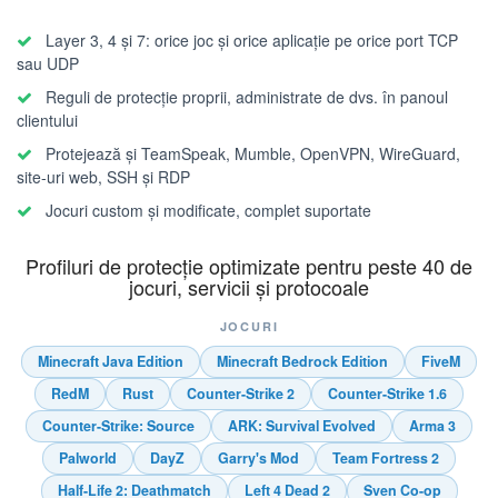
Layer 3, 4 și 7: orice joc și orice aplicație pe orice port TCP
sau UDP
Reguli de protecție proprii, administrate de dvs. în panoul
clientului
Protejează și TeamSpeak, Mumble, OpenVPN, WireGuard,
site-uri web, SSH și RDP
Jocuri custom și modificate, complet suportate
Profiluri de protecție optimizate pentru peste 40 de
jocuri, servicii și protocoale
JOCURI
Minecraft Java Edition
Minecraft Bedrock Edition
FiveM
RedM
Rust
Counter-Strike 2
Counter-Strike 1.6
Counter-Strike: Source
ARK: Survival Evolved
Arma 3
Palworld
DayZ
Garry's Mod
Team Fortress 2
Half-Life 2: Deathmatch
Left 4 Dead 2
Sven Co-op