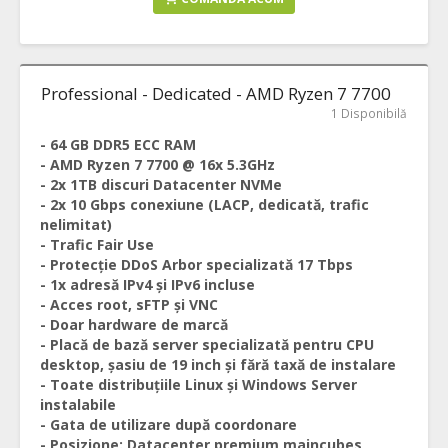
Professional - Dedicated - AMD Ryzen 7 7700
1 Disponibilă
- 64 GB DDR5 ECC RAM
- AMD Ryzen 7 7700 @ 16x 5.3GHz
- 2x 1TB discuri Datacenter NVMe
- 2x 10 Gbps conexiune (LACP, dedicată, trafic
nelimitat)
- Trafic Fair Use
- Protecție DDoS Arbor specializată 17 Tbps
- 1x adresă IPv4 și IPv6 incluse
- Acces root, sFTP și VNC
- Doar hardware de marcă
- Placă de bază server specializată pentru CPU
desktop, șasiu de 19 inch și fără taxă de instalare
- Toate distribuțiile Linux și Windows Server
instalabile
- Gata de utilizare după coordonare
- Posizione: Datacenter premium maincubes,