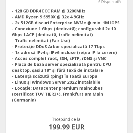
6 Disponibilă
- 128 GB DDR4 ECC RAM @ 3200MHz
- AMD Ryzen 9 5950X @ 32x 4.9GHz
- 2x 512GB discuri Enterprise NVMe @ min. 1M IOPS
- Conexiune 1 Gbps (dedicată); configurabil 2x 10
Gbps LACP (dedicată, trafic nelimitat)
- Trafic nelimitat (Fair Use)
- Protecție DDoS Arbor specializată 17 Tbps
- 1x adresă IPv4 și IPv6 incluse (rețea IP la cerere)
- Acces complet root, SSH, sFTP, rDNS și VNC
- Placă de bază server specializată pentru CPU
desktop, șasiu 19" și fără taxă de instalare
- Latență scăzută (ping) în toată Europa
- Linux și Windows Server 2022 instalabile
- Locație: Datacenter premium maincubes
(certificat TÜV TIER3+), Frankfurt am Main
(Germania)
Începănd de la
199.99 EUR