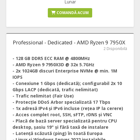
Lunar
COMANDĂ ACUM
Professional - Dedicated - AMD Ryzen 9 7950X
2 Disponibilă
- 128 GB DDR5 ECC RAM @ 4800MHz
- AMD Ryzen 9 7950X3D @ 32x 5.7GHz
- 2x 1024GB discuri Enterprise NVMe @ min. 1M
IOPS
- Conexiune 1 Gbps (dedicată); configurabil 2x 10
Gbps LACP (dedicată, trafic nelimitat)
- Trafic nelimitat (Fair Use)
- Protecție DDoS Arbor specializată 17 Tbps
- 1x adresă IPv4 și IPv6 incluse (rețea IP la cerere)
- Acces complet root, SSH, sFTP, rDNS și VNC
- Placă de bază server specializată pentru CPU
desktop, șasiu 19" și fără taxă de instalare
- Latență scăzută (ping) în toată Europa
- Linux și Windows Server 2022 instalabile