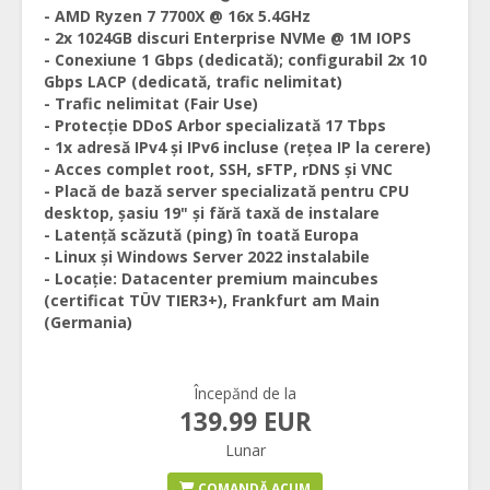
- AMD Ryzen 7 7700X @ 16x 5.4GHz
- 2x 1024GB discuri Enterprise NVMe @ 1M IOPS
- Conexiune 1 Gbps (dedicată); configurabil 2x 10
Gbps LACP (dedicată, trafic nelimitat)
- Trafic nelimitat (Fair Use)
- Protecție DDoS Arbor specializată 17 Tbps
- 1x adresă IPv4 și IPv6 incluse (rețea IP la cerere)
- Acces complet root, SSH, sFTP, rDNS și VNC
- Placă de bază server specializată pentru CPU
desktop, șasiu 19" și fără taxă de instalare
- Latență scăzută (ping) în toată Europa
- Linux și Windows Server 2022 instalabile
- Locație: Datacenter premium maincubes
(certificat TÜV TIER3+), Frankfurt am Main
(Germania)
Începănd de la
139.99 EUR
Lunar
COMANDĂ ACUM