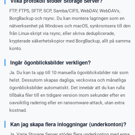
Vilka protokoll stöder Storage Server?
FTP, FTPS, SFTP, SCP, Samba/CIFS, WebDAV, WebDAVs,
BorgBackup och rsync. Du kan montera lagringen som en
nätverksenhet på Windows och macOS, synkronisera till den
från Linux-skript via rsync, eller skriva deduplicerade,
krypterade säkerhetskopior med BorgBackup, allt på samma
konto.
Ingår ögonblicksbilder verkligen?
Ja. Du kan ta upp till 10 manuella ögonblicksbilder när som
helst. Dessutom skapas dagliga, veckovisa och månatliga
ögonblicksbilder automatiskt. Det innebär att du kan rulla
tillbaka filer till en tidigare version inom sekunder efter en
oavsiktlig radering eller en ransomware-attack, utan extra
kostnad.
Kan jag skapa flera inloggningar (underkonton)?
Ja. Varje Storage Server stöder flera underkonton med egna