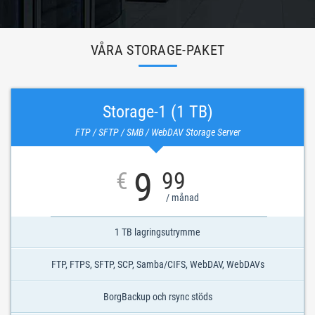
VÅRA STORAGE-PAKET
Storage-1 (1 TB)
FTP / SFTP / SMB / WebDAV Storage Server
9
€
99
/ månad
1 TB lagringsutrymme
FTP, FTPS, SFTP, SCP, Samba/CIFS, WebDAV, WebDAVs
BorgBackup och rsync stöds