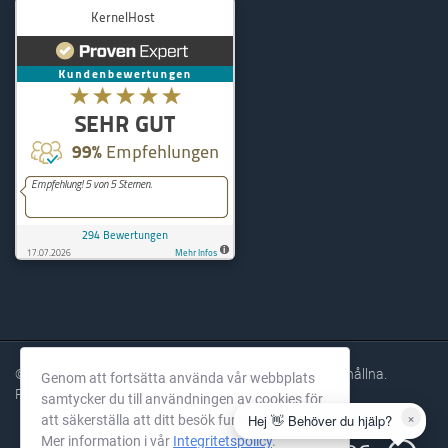
KernelHost
294
Bewertungen auf ProvenExpe
© 2004-2026 KernelHost GmbH. Alla rättigheter förbehållna.
Genom att fortsätta använda vår webbplats
Priser exkl. moms.
samtycker du till användningen av cookies för
×
Hej 👋 Behöver du hjälp?
att säkerställa att ditt besök fungerar smidigt.
Mer information i vår
Integritetspolicy
.