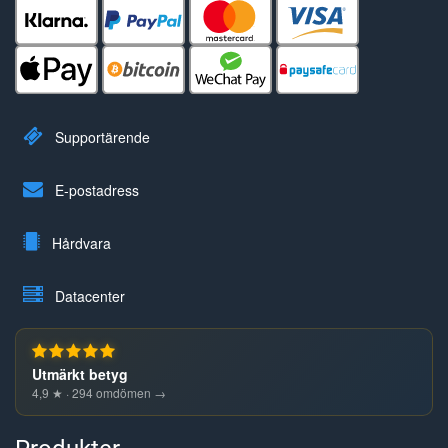
Supportärende
E-postadress
Hårdvara
Datacenter
Utmärkt betyg
4,9 ★ · 294 omdömen →