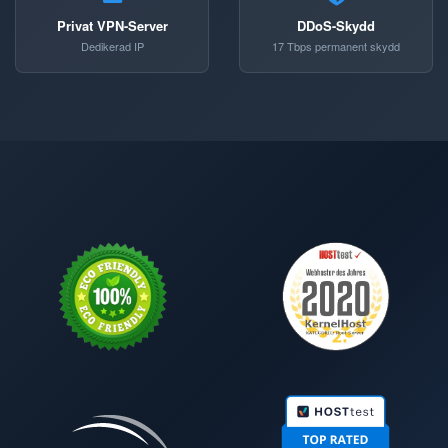
Privat VPN-Server
DDoS-Skydd
Dedikerad IP
17 Tbps permanent skydd