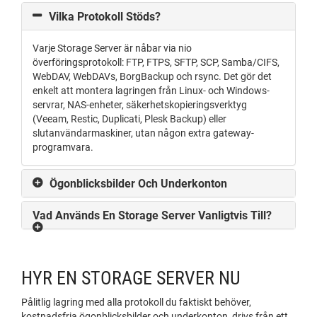
Vilka Protokoll Stöds?
Varje Storage Server är nåbar via nio
överföringsprotokoll: FTP, FTPS, SFTP, SCP, Samba/CIFS,
WebDAV, WebDAVs, BorgBackup och rsync. Det gör det
enkelt att montera lagringen från Linux- och Windows-
servrar, NAS-enheter, säkerhetskopieringsverktyg
(Veeam, Restic, Duplicati, Plesk Backup) eller
slutanvändarmaskiner, utan någon extra gateway-
programvara.
Ögonblicksbilder Och Underkonton
Vad Används En Storage Server Vanligtvis Till?
HYR EN STORAGE SERVER NU
Pålitlig lagring med alla protokoll du faktiskt behöver,
kostnadsfria ögonblicksbilder och underkonton, drivs från ett