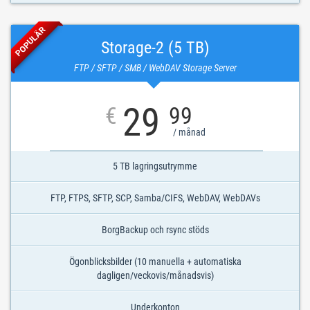
POPULÄR
Storage-2 (5 TB)
FTP / SFTP / SMB / WebDAV Storage Server
29
€
99
/ månad
5 TB lagringsutrymme
FTP, FTPS, SFTP, SCP, Samba/CIFS, WebDAV, WebDAVs
BorgBackup och rsync stöds
Ögonblicksbilder (10 manuella + automatiska
dagligen/veckovis/månadsvis)
Underkonton