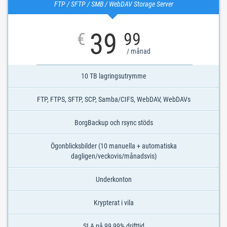
FTP / SFTP / SMB / WebDAV Storage Server
39
€
99
/ månad
10 TB lagringsutrymme
FTP, FTPS, SFTP, SCP, Samba/CIFS, WebDAV, WebDAVs
BorgBackup och rsync stöds
Ögonblicksbilder (10 manuella + automatiska
dagligen/veckovis/månadsvis)
Underkonton
Krypterat i vila
SLA på 99,99% drifttid