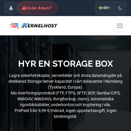
Under Attack?
SV
▾
Kundpanel
Växla
navig
HYR EN STORAGE BOX
Lagra säkerhetskopior, serverbilder och stora datamängder på
dedikerad Storage Server-kapacitet i vårt datacenter i Nürnberg
(Tyskland, Europa).
Nio överföringsprotokoll (FTP, FTPS, SFTP, SCP, Samba/CIFS,
WebDAV, WebDAVs, BorgBackup, rsync), automatiska
ögonblicksbilder, underkonton och kryptering i vila.
PrePaid från 9,99 €/månad, ingen uppstartsavgift, ingen
bindningstid.