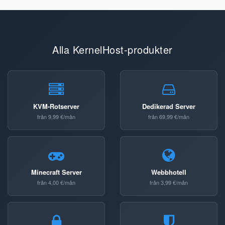
Alla KernelHost-produkter
KVM-Rotserver
Dedikerad Server
från 9,99 €/mån
från 69,99 €/mån
Minecraft Server
Webbhotell
från 4,00 €/mån
från 3,99 €/mån