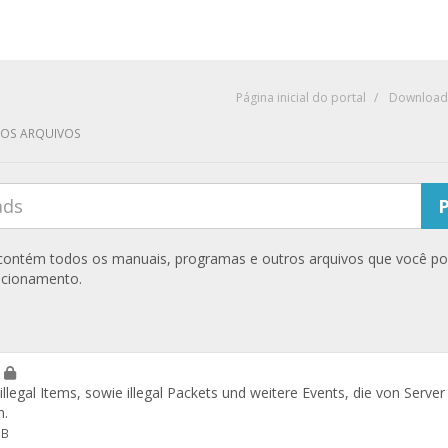
Página inicial do portal
Download
ROS ARQUIVOS
 contém todos os manuais, programas e outros arquivos que você po
ncionamento.
r
 illegal Items, sowie illegal Packets und weitere Events, die von Serve
n.
MB