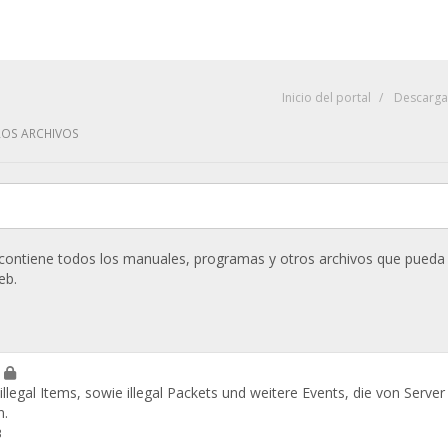
Inicio del portal
Descarga
ROS ARCHIVOS
 contiene todos los manuales, programas y otros archivos que pueda 
eb.
r
 illegal Items, sowie illegal Packets und weitere Events, die von Serve
n.
B