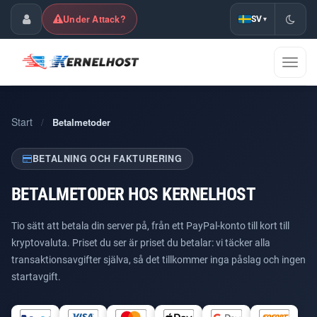
Under Attack?
SV
▾
Kundpanel
Växla
navig
Start
/
Betalmetoder
BETALNING OCH FAKTURERING
BETALMETODER HOS KERNELHOST
Tio sätt att betala din server på, från ett PayPal-konto till kort till
kryptovaluta. Priset du ser är priset du betalar: vi täcker alla
transaktionsavgifter själva, så det tillkommer inga påslag och ingen
startavgift.