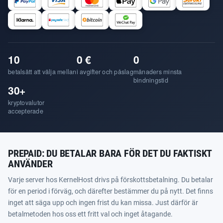
10
0 €
0
betalsätt att välja mellan
i avgifter och påslag
månaders minsta
bindningstid
30+
kryptovalutor
accepterade
PREPAID: DU BETALAR BARA FÖR DET DU FAKTISKT
ANVÄNDER
Varje server hos KernelHost drivs på förskottsbetalning. Du betalar
för en period i förväg, och därefter bestämmer du på nytt. Det finns
inget att säga upp och ingen frist du kan missa. Just därför är
betalmetoden hos oss ett fritt val och inget åtagande.