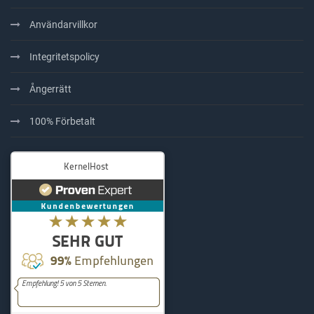
Användarvillkor
Integritetspolicy
Ångerrätt
100% Förbetalt