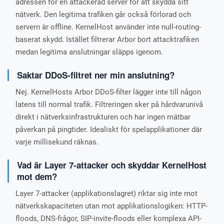
adressen för en attackerad server för att skydda sitt
nätverk. Den legitima trafiken går också förlorad och
servern är offline. KernelHost använder inte null-routing-
baserat skydd. Istället filtrerar Arbor bort attacktrafiken
medan legitima anslutningar släpps igenom.
Saktar DDoS-filtret ner min anslutning?
Nej. KernelHosts Arbor DDoS-filter lägger inte till någon
latens till normal trafik. Filtreringen sker på hårdvarunivå
direkt i nätverksinfrastrukturen och har ingen mätbar
påverkan på pingtider. Idealiskt för spelapplikationer där
varje millisekund räknas.
Vad är Layer 7-attacker och skyddar KernelHost
mot dem?
Layer 7-attacker (applikationslagret) riktar sig inte mot
nätverkskapaciteten utan mot applikationslogiken: HTTP-
floods, DNS-frågor, SIP-invite-floods eller komplexa API-