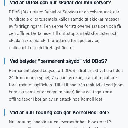
Vad är DDoS och hur skadar det min server?
DDoS (Distributed Denial of Service) är en cyberattack där
hundratals eller tusentals källor samtidigt skickar massor
av förfrågningar till en server för att överbelasta den och få
den offline. Detta leder till driftstopp, intäktsförluster och
skadat rykte. Särskilt förödande för spelservrar,
onlinebutiker och företagstjänster.
Vad betyder "permanent skydd" vid DDoS?
Permanent skydd betyder att DDoS-filtret är aktivt hela tiden:
24 timmar om dygnet, 7 dagar i veckan, utan att en attack
först måste upptäckas. Till skillnad från reaktivt skydd (som
bara aktiveras efter några minuter) finns det inga korta
offline-faser i början av en attack hos KernelHost.
Vad är null-routing och gör KernelHost det?
Null-routing innebär att en leverantör helt blockerar IP-