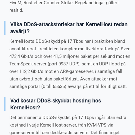
FiveM, Rust eller Counter-Strike. Regeländringar gäller i
realtid.
Vilka DDoS-attackstorlekar har KernelHost redan
avvärjt?
KernelHosts DDoS-skydd på 17 Tbps har i praktiken bland
annat filtrerat i realtid en komplex multivektorattack på över
473,4 Gbit/s och över 41,5 miljoner paket per sekund mot en
TeamSpeak-server (port 9987 UDP), samt en UDP-flood på
över 112,2 Gbit/s mot en ARK-gameserver, i samtliga fall
utan avbrott och utan paketförlust. Även attacker mot
samtliga portar (0 till 65535) avvärjs på ett tillförlitligt sätt.
Vad kostar DDoS-skyddat hosting hos
KernelHost?
Det permanenta DDoS-skyddet på 17 Tbps ingår utan extra
kostnad i varje KernelHost-server, från KVM-VPS via
gameservrar till den dedikerade servern. Det finns inget