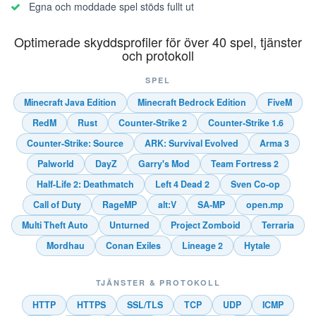
Egna och moddade spel stöds fullt ut
Optimerade skyddsprofiler för över 40 spel, tjänster
och protokoll
SPEL
Minecraft Java Edition
Minecraft Bedrock Edition
FiveM
RedM
Rust
Counter-Strike 2
Counter-Strike 1.6
Counter-Strike: Source
ARK: Survival Evolved
Arma 3
Palworld
DayZ
Garry's Mod
Team Fortress 2
Half-Life 2: Deathmatch
Left 4 Dead 2
Sven Co-op
Call of Duty
RageMP
alt:V
SA-MP
open.mp
Multi Theft Auto
Unturned
Project Zomboid
Terraria
Mordhau
Conan Exiles
Lineage 2
Hytale
TJÄNSTER & PROTOKOLL
HTTP
HTTPS
SSL/TLS
TCP
UDP
ICMP