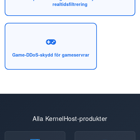
realtidsfiltrering
Game-DDoS-skydd för gameservrar
Alla KernelHost-produkter