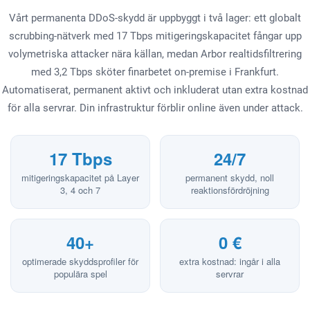
Vårt permanenta DDoS-skydd är uppbyggt i två lager: ett globalt
scrubbing-nätverk med 17 Tbps mitigeringskapacitet fångar upp
volymetriska attacker nära källan, medan Arbor realtidsfiltrering
med 3,2 Tbps sköter finarbetet on-premise i Frankfurt.
Automatiserat, permanent aktivt och inkluderat utan extra kostnad
för alla servrar. Din infrastruktur förblir online även under attack.
17 Tbps
24/7
mitigeringskapacitet på Layer
permanent skydd, noll
3, 4 och 7
reaktionsfördröjning
40+
0 €
optimerade skyddsprofiler för
extra kostnad: ingår i alla
populära spel
servrar