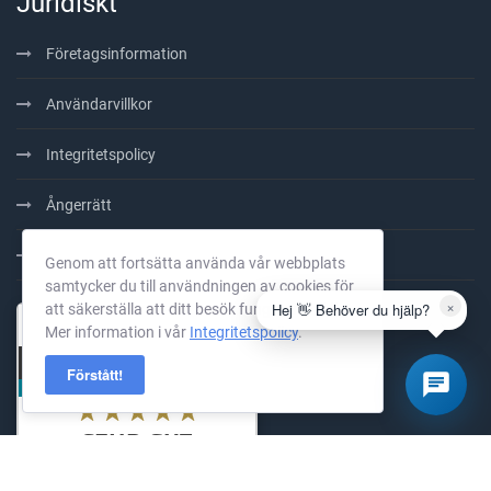
Juridiskt
Företagsinformation
Användarvillkor
Integritetspolicy
Ångerrätt
100% Förbetalt
Genom att fortsätta använda vår webbplats
samtycker du till användningen av cookies för
×
Hej 👋 Behöver du hjälp?
att säkerställa att ditt besök fungerar smidigt.
Mer information i vår
Integritetspolicy
.
Förstått!