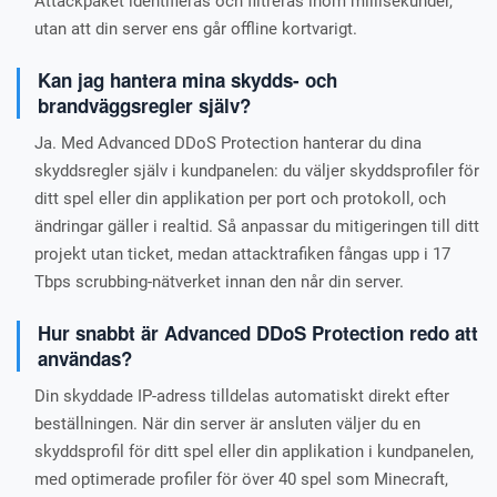
Attackpaket identifieras och filtreras inom millisekunder,
utan att din server ens går offline kortvarigt.
Kan jag hantera mina skydds- och
brandväggsregler själv?
Ja. Med Advanced DDoS Protection hanterar du dina
skyddsregler själv i kundpanelen: du väljer skyddsprofiler för
ditt spel eller din applikation per port och protokoll, och
ändringar gäller i realtid. Så anpassar du mitigeringen till ditt
projekt utan ticket, medan attacktrafiken fångas upp i 17
Tbps scrubbing-nätverket innan den når din server.
Hur snabbt är Advanced DDoS Protection redo att
användas?
Din skyddade IP-adress tilldelas automatiskt direkt efter
beställningen. När din server är ansluten väljer du en
skyddsprofil för ditt spel eller din applikation i kundpanelen,
med optimerade profiler för över 40 spel som Minecraft,