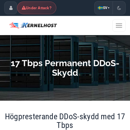
Under Attack?
SV
▾
Kundpanel
Växla
navig
17 Tbps Permanent DDoS-
Skydd
Högpresterande DDoS-skydd med 17
Tbps