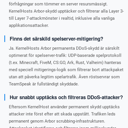
förfrågningar som tömmer en server resursmässigt.
KernelHosts Arbor-skydd upptäcker och filtrerar alla Layer 3-
till Layer 7-attackmönster i realtid, inklusive alla vanliga
applikationsattacker.
Finns det särskild spelserver-mitigering?
Ja. KernelHosts Arbor permanenta DDoS-skydd är särskilt
optimerat för spelserver-trafik: UDP-baserade spelprotokoll
(t.ex. Minecraft, FiveM, CS:GO, Ark, Rust, Valheim) hanteras
med speciell mitigerings-logik som filtrerar bort attackpaket
utan att påverka legitim spelartrafik. Även röstservrar som
TeamSpeak är fullständigt skyddade.
Hur snabbt upptäcks och filtreras DDoS-attacker?
Eftersom KernelHost använder permanent skydd upptäcks
attacker inte först efter att skada uppstått. Trafiken leds
permanent genom Arbor scrubbing-infrastrukturen.