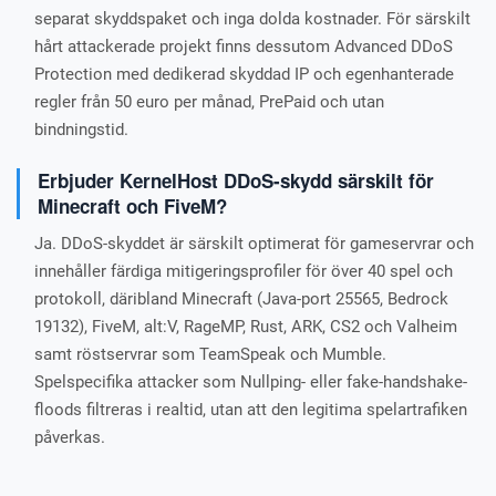
separat skyddspaket och inga dolda kostnader. För särskilt
hårt attackerade projekt finns dessutom Advanced DDoS
Protection med dedikerad skyddad IP och egenhanterade
regler från 50 euro per månad, PrePaid och utan
bindningstid.
Erbjuder KernelHost DDoS-skydd särskilt för
Minecraft och FiveM?
Ja. DDoS-skyddet är särskilt optimerat för gameservrar och
innehåller färdiga mitigeringsprofiler för över 40 spel och
protokoll, däribland Minecraft (Java-port 25565, Bedrock
19132), FiveM, alt:V, RageMP, Rust, ARK, CS2 och Valheim
samt röstservrar som TeamSpeak och Mumble.
Spelspecifika attacker som Nullping- eller fake-handshake-
floods filtreras i realtid, utan att den legitima spelartrafiken
påverkas.