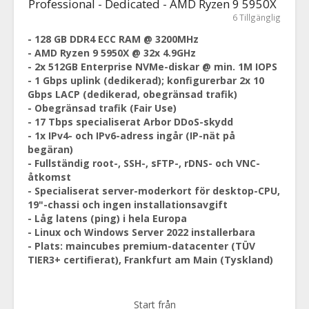
Professional - Dedicated - AMD Ryzen 9 5950X
6 Tillgänglig
- 128 GB DDR4 ECC RAM @ 3200MHz
- AMD Ryzen 9 5950X @ 32x 4.9GHz
- 2x 512GB Enterprise NVMe-diskar @ min. 1M IOPS
- 1 Gbps uplink (dedikerad); konfigurerbar 2x 10
Gbps LACP (dedikerad, obegränsad trafik)
- Obegränsad trafik (Fair Use)
- 17 Tbps specialiserat Arbor DDoS-skydd
- 1x IPv4- och IPv6-adress ingår (IP-nät på
begäran)
- Fullständig root-, SSH-, sFTP-, rDNS- och VNC-
åtkomst
- Specialiserat server-moderkort för desktop-CPU,
19"-chassi och ingen installationsavgift
- Låg latens (ping) i hela Europa
- Linux och Windows Server 2022 installerbara
- Plats: maincubes premium-datacenter (TÜV
TIER3+ certifierat), Frankfurt am Main (Tyskland)
Start från