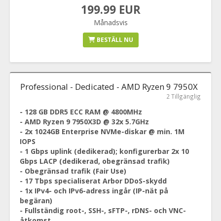
199.99 EUR
Månadsvis
BESTÄLL NU
Professional - Dedicated - AMD Ryzen 9 7950X
2 Tillgänglig
- 128 GB DDR5 ECC RAM @ 4800MHz
- AMD Ryzen 9 7950X3D @ 32x 5.7GHz
- 2x 1024GB Enterprise NVMe-diskar @ min. 1M
IOPS
- 1 Gbps uplink (dedikerad); konfigurerbar 2x 10
Gbps LACP (dedikerad, obegränsad trafik)
- Obegränsad trafik (Fair Use)
- 17 Tbps specialiserat Arbor DDoS-skydd
- 1x IPv4- och IPv6-adress ingår (IP-nät på
begäran)
- Fullständig root-, SSH-, sFTP-, rDNS- och VNC-
åtkomst