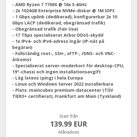
- AMD Ryzen 7 7700X @ 16x 5.4GHz
- 2x 1024GB Enterprise NVMe-diskar @ 1M IOPS
- 1 Gbps uplink (dedikerad); konfigurerbar 2x 10
Gbps LACP (dedikerad, obegränsad trafik)
- Obegränsad trafik (Fair Use)
- 17 Tbps specialiserat Arbor DDoS-skydd
- 1x IPv4- och IPv6-adress ingår (IP-nät på
begäran)
- Fullständig root-, SSH-, sFTP-, rDNS- och VNC-
åtkomst
- Specialiserat server-moderkort för desktop-CPU,
19"-chassi och ingen installationsavgift
- Låg latens (ping) i hela Europa
- Linux och Windows Server 2022 installerbara
- Plats: maincubes premium-datacenter (TÜV
TIER3+ certifierat), Frankfurt am Main (Tyskland)
Start från
139.99 EUR
Månadsvis