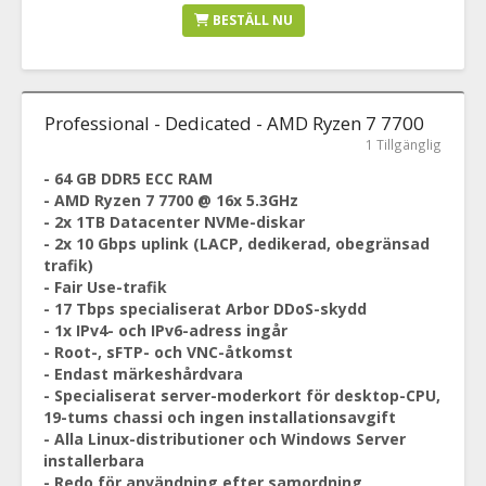
BESTÄLL NU
Professional - Dedicated - AMD Ryzen 7 7700
1 Tillgänglig
- 64 GB DDR5 ECC RAM
- AMD Ryzen 7 7700 @ 16x 5.3GHz
- 2x 1TB Datacenter NVMe-diskar
- 2x 10 Gbps uplink (LACP, dedikerad, obegränsad
trafik)
- Fair Use-trafik
- 17 Tbps specialiserat Arbor DDoS-skydd
- 1x IPv4- och IPv6-adress ingår
- Root-, sFTP- och VNC-åtkomst
- Endast märkeshårdvara
- Specialiserat server-moderkort för desktop-CPU,
19-tums chassi och ingen installationsavgift
- Alla Linux-distributioner och Windows Server
installerbara
- Redo för användning efter samordning