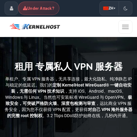
Under Attack?
ZH
▾
客户中心
切
换
导
航
租用 专属私人 VPN 服务器
单租户、专属 VPN 服务器，无共享连接，最大化隐私、纯净静态 IP
与稳定的低延迟。我们的
定制 KernelHost WireGuard® 一键自动安
装，无需任何 VPN 技术知识
，支持 iOS、Android、macOS、
Windows 与 Linux。当然也可安装标准 WireGuard 与 OpenVPN。
极
致安全，可突破严格防火墙、深度包检测与审查
，远比商业 VPN 服
务安全，因为您不仅获得 VPN 配置，更获得
对自己 VPN 海外服务器
的完整 root 控制权
。3.2 Tbps DDoS防护始终在线，几秒内开通。