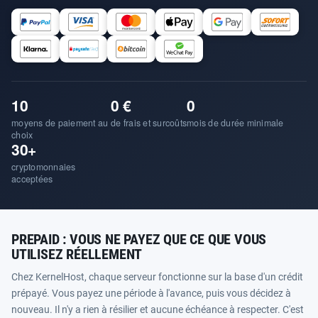
10
0 €
0
moyens de paiement au
de frais et surcoûts
mois de durée minimale
choix
30+
cryptomonnaies
acceptées
PREPAID : VOUS NE PAYEZ QUE CE QUE VOUS
UTILISEZ RÉELLEMENT
Chez KernelHost, chaque serveur fonctionne sur la base d'un crédit
prépayé. Vous payez une période à l'avance, puis vous décidez à
nouveau. Il n'y a rien à résilier et aucune échéance à respecter. C'est