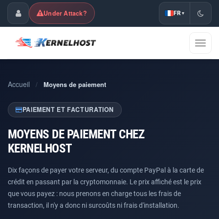
Under Attack?
FR
▾
Espace Client
Affic
la
naviga
Accueil
/
Moyens de paiement
PAIEMENT ET FACTURATION
MOYENS DE PAIEMENT CHEZ
KERNELHOST
Dix façons de payer votre serveur, du compte PayPal à la carte de
crédit en passant par la cryptomonnaie. Le prix affiché est le prix
que vous payez : nous prenons en charge tous les frais de
transaction, il n'y a donc ni surcoûts ni frais d'installation.