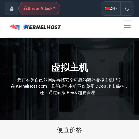
Under Attack?
ZH
▾
客户中心
切
换
导
航
虚拟主机
您正在为自己的网站寻找安全可靠的海外虚拟主机吗？
在 KernelHost.com，您的虚拟主机不仅免受 DDoS 攻击保护，
还可通过新版 Plesk 超易管理。
便宜价格