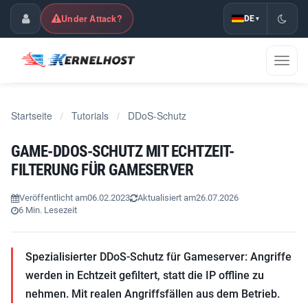
Under Attack?
DE
▾
Kundencenter
Navig
umsch
Startseite
Tutorials
DDoS-Schutz
/
/
GAME-DDOS-SCHUTZ MIT ECHTZEIT-
FILTERUNG FÜR GAMESERVER
Veröffentlicht am
06.02.2023
Aktualisiert am
26.07.2026
6 Min. Lesezeit
Spezialisierter DDoS-Schutz für Gameserver: Angriffe
werden in Echtzeit gefiltert, statt die IP offline zu
nehmen. Mit realen Angriffsfällen aus dem Betrieb.