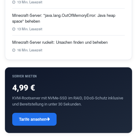
13 Min. Lesezeit
Minecraft-Server: "java.lang.OutOfMemoryError: Java heap
space" beheben
13 Min. Lesezeit
Minecraft-Server ruckelt: Ursachen finden und beheben
16 Min. Lesezeit
SERVER MIETEN
4,99 €
KVM-Rootserver mit NVMe-SSD im RAID, DDoS-Schutz inklusive
und Bereitstellung in unter 30 Sekunden.
Tarife ansehen