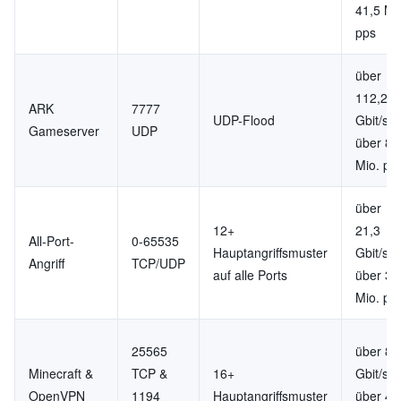
41,5 Mi
pps
über
112,2
ARK
7777
UDP-Flood
Gbit/s,
Gameserver
UDP
über 8,
Mio. pp
über
12+
21,3
All-Port-
0-65535
Hauptangriffsmuster
Gbit/s,
Angriff
TCP/UDP
auf alle Ports
über 3,
Mio. pp
25565
über 8,
Minecraft &
TCP &
16+
Gbit/s,
OpenVPN
1194
Hauptangriffsmuster
über 4