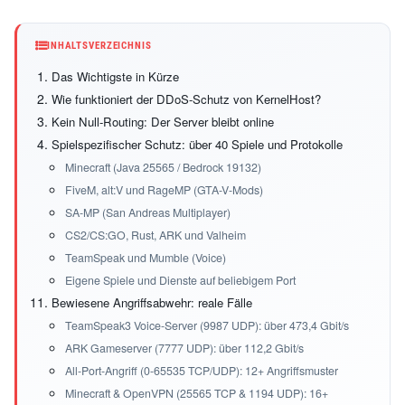
INHALTSVERZEICHNIS
Das Wichtigste in Kürze
Wie funktioniert der DDoS-Schutz von KernelHost?
Kein Null-Routing: Der Server bleibt online
Spielspezifischer Schutz: über 40 Spiele und Protokolle
Minecraft (Java 25565 / Bedrock 19132)
FiveM, alt:V und RageMP (GTA-V-Mods)
SA-MP (San Andreas Multiplayer)
CS2/CS:GO, Rust, ARK und Valheim
TeamSpeak und Mumble (Voice)
Eigene Spiele und Dienste auf beliebigem Port
Bewiesene Angriffsabwehr: reale Fälle
TeamSpeak3 Voice-Server (9987 UDP): über 473,4 Gbit/s
ARK Gameserver (7777 UDP): über 112,2 Gbit/s
All-Port-Angriff (0-65535 TCP/UDP): 12+ Angriffsmuster
Minecraft & OpenVPN (25565 TCP & 1194 UDP): 16+