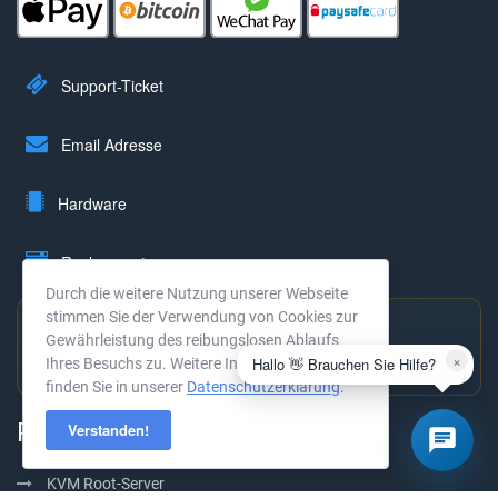
Support-Ticket
Email Adresse
Hardware
Rechenzentrum
Durch die weitere Nutzung unserer Webseite
stimmen Sie der Verwendung von Cookies zur
Gewährleistung des reibungslosen Ablaufs
Hervorragend bewertet
×
Hallo 👋 Brauchen Sie Hilfe?
Ihres Besuchs zu. Weitere Informationen
4,9 ★ · 294 Bewertungen →
finden Sie in unserer
Datenschutzerklärung
.
Produkte
Verstanden!
KVM Root-Server