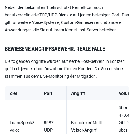
Neben den bekannten Titeln schützt KernelHost auch
benutzerdefinierte TCP/UDP-Dienste auf jedem beliebigen Port. Das
gilt für weitere Voice-Systeme, Custom-Gameserver und andere
Anwendungen, die Sie auf Ihrem KernelHost-Server betreiben.
BEWIESENE ANGRIFFSABWEHR: REALE FÄLLE
Die folgenden Angriffe wurden auf KernelHost-Servern in Echtzeit
gefiltert: jeweils ohne Downtime für den Kunden. Die Screenshots
stammen aus dem Live-Monitoring der Mitigation.
Ziel
Port
Angriff
Volume
über
473,4
TeamSpeak3
9987
Komplexer Multi-
Gbit/s,
Voice
UDP
Vektor-Angriff
über