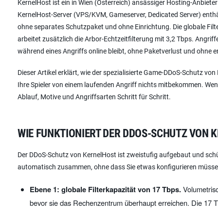
KernelHost ist ein in Wien (Österreich) ansässiger Hosting-Anbie
KernelHost-Server (VPS/KVM, Gameserver, Dedicated Server) enthäl
ohne separates Schutzpaket und ohne Einrichtung. Die globale Filter
arbeitet zusätzlich die Arbor-Echtzeitfilterung mit 3,2 Tbps. Angri
während eines Angriffs online bleibt, ohne Paketverlust und ohne e
Dieser Artikel erklärt, wie der spezialisierte Game-DDoS-Schutz vo
Ihre Spieler von einem laufenden Angriff nichts mitbekommen. Wen
Ablauf, Motive und Angriffsarten Schritt für Schritt.
WIE FUNKTIONIERT DER DDOS-SCHUTZ VON 
Der DDoS-Schutz von KernelHost ist zweistufig aufgebaut und schü
automatisch zusammen, ohne dass Sie etwas konfigurieren müsse
Ebene 1: globale Filterkapazität von 17 Tbps.
Volumetrisc
bevor sie das Rechenzentrum überhaupt erreichen. Die 17 T