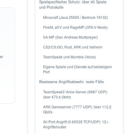
Spielspezifischer Schutz: über 40 Spiele
und Protokolle
Minecraft (Java 25565 / Bedrock 19132)
FiveM, alt:V und RageMP (GTA-V-Mods)
SA-MP (San Andreas Multiplayer)
CS2/CS:GO, Rust, ARK und Valheim
er
TeamSpeak und Mumble (Voice)
Eigene Spiele und Dienste auf beliebigem
Port
Bewiesene Angriffsabwehr: reale Fälle
TeamSpeak3 Voice-Server (9987 UDP):
über 473,4 Gbit/s
ARK Gameserver (7777 UDP): über 112,2
Gbit/s
All-Port-Angriff (0-65535 TCP/UDP): 12+
Angriffsmuster