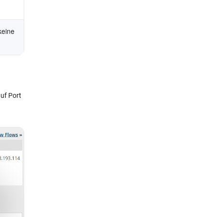
 keine
auf Port