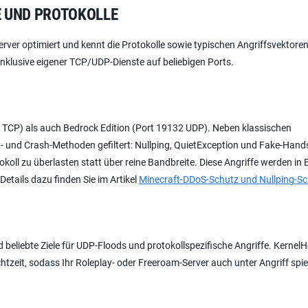
LE UND PROTOKOLLE
rver optimiert und kennt die Protokolle sowie typischen Angriffsvektoren
 inklusive eigener TCP/UDP-Dienste auf beliebigen Ports.
 TCP) als auch Bedrock Edition (Port 19132 UDP). Neben klassischen
t- und Crash-Methoden gefiltert: Nullping, QuietException und Fake-Han
oll zu überlasten statt über reine Bandbreite. Diese Angriffe werden in 
etails dazu finden Sie im Artikel
Minecraft-DDoS-Schutz und Nullping-S
beliebte Ziele für UDP-Floods und protokollspezifische Angriffe. Kernel
tzeit, sodass Ihr Roleplay- oder Freeroam-Server auch unter Angriff spie