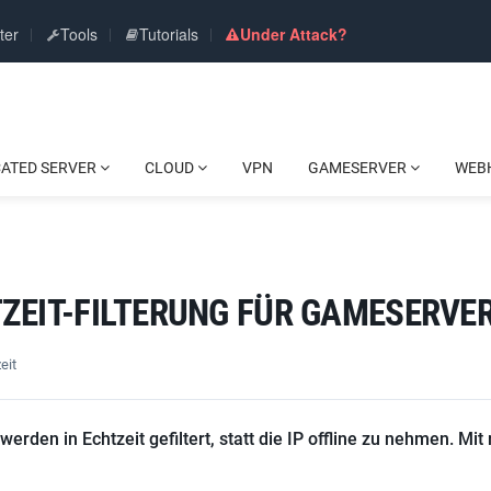
ter
Tools
Tutorials
Under Attack?
CATED SERVER
CLOUD
VPN
GAMESERVER
WEB
ZEIT-FILTERUNG FÜR GAMESERVE
eit
rden in Echtzeit gefiltert, statt die IP offline zu nehmen. Mit