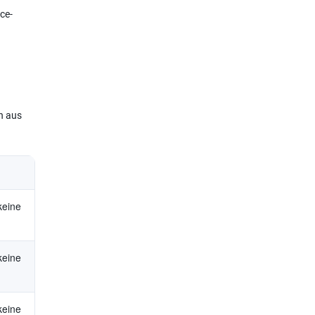
ce-
n aus
 keine
 keine
 keine