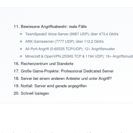
Bewiesene Angriffsabwehr: reale Fälle
TeamSpeak3 Voice-Server (9987 UDP): über 473,4 Gbit/s
ARK Gameserver (7777 UDP): über 112,2 Gbit/s
All-Port-Angriff (0-65535 TCP/UDP): 12+ Angriffsmuster
Minecraft & OpenVPN (25565 TCP & 1194 UDP): 16+ Angriffsmust
Rechenzentrum und Standorte
Große Game-Projekte: Professional Dedicated Server
Server bei einem anderen Anbieter und unter Angriff?
Notfall: Server wird gerade angegriffen
Schnell loslegen