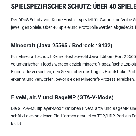
SPIELSPEZIFISCHER SCHUTZ: ÜBER 40 SPIE
Der DDoS-Schutz von KernelHost ist speziell für Game- und Voice-Se
jeweiligen Spiele. Über 40 Spiele und Protokolle werden abgedeckt,
Minecraft (Java 25565 / Bedrock 19132)
Für Minecraft schützt KernelHost sowohl Java Edition (Port 25565
volumetrischen Floods werden gezielt minecraft-spezifische Exploi
Floods, die versuchen, den Server über das Login-/Handshake-Protok
erkannt und verworfen, bevor sie den Minecraft-Prozess erreichen. D
FiveM, alt:V und RageMP (GTA-V-Mods)
Die GTA-V-Multiplayer-Modifikationen FiveM, alt:V und RageMP sind 
schützt die von diesen Plattformen genutzten TCP/UDP-Ports in Ech
bleibt.