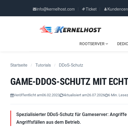
info@kernelhost.com
Ticket
Kundencen
ROOTSERVER
DEDI
Startseite
Tutorials
DDoS-Schutz
/
/
GAME-DDOS-SCHUTZ MIT ECHT
Veröffentlicht am
06.02.2023
Aktualisiert am
26.07.2026
6 Min. Lesez
Spezialisierter DDoS-Schutz für Gameserver: Angriffe we
Angriffsfällen aus dem Betrieb.