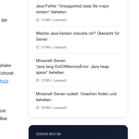
Java-Fehler "Unsupported class file major
version" beheben
14 Min. Lesezeit
 der
Welche Java-Version brauche ich? Übersicht für
Server
13 Min. Lesezeit
Minecraft-Server:
dshake-
"java.lang.OutOfMemoryError: Java heap
space" beheben
Echtzeit
13 Min. Lesezeit
chutz
.
Minecraft-Server ruckelt: Ursachen finden und
beheben
16 Min. Lesezeit
Host
lbar
SERVER MIETEN