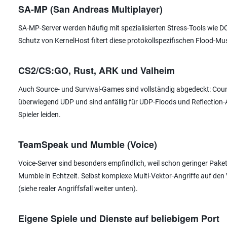
SA-MP (San Andreas Multiplayer)
SA-MP-Server werden häufig mit spezialisierten Stress-Tools wie D
Schutz von KernelHost filtert diese protokollspezifischen Flood-Mu
CS2/CS:GO, Rust, ARK und Valheim
Auch Source- und Survival-Games sind vollständig abgedeckt: Count
überwiegend UDP und sind anfällig für UDP-Floods und Reflection-Ang
Spieler leiden.
TeamSpeak und Mumble (Voice)
Voice-Server sind besonders empfindlich, weil schon geringer Pak
Mumble in Echtzeit. Selbst komplexe Multi-Vektor-Angriffe auf den V
(siehe realer Angriffsfall weiter unten).
Eigene Spiele und Dienste auf beliebigem Port