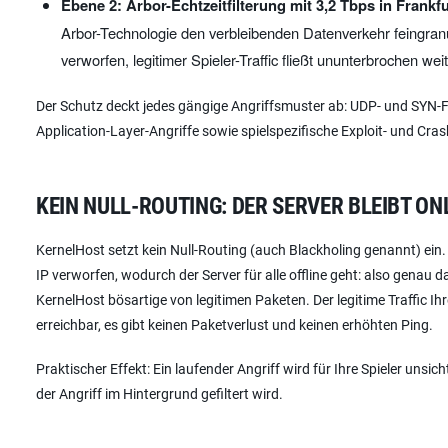
Ebene 2: Arbor-Echtzeitfilterung mit 3,2 Tbps in Frankfu
Arbor-Technologie den verbleibenden Datenverkehr feingranu
verworfen, legitimer Spieler-Traffic fließt ununterbrochen weit
Der Schutz deckt jedes gängige Angriffsmuster ab: UDP- und SYN-Fl
Application-Layer-Angriffe sowie spielspezifische Exploit- und C
KEIN NULL-ROUTING: DER SERVER BLEIBT ON
KernelHost setzt kein Null-Routing (auch Blackholing genannt) ein.
IP verworfen, wodurch der Server für alle offline geht: also genau d
KernelHost bösartige von legitimen Paketen. Der legitime Traffic Ihr
erreichbar, es gibt keinen Paketverlust und keinen erhöhten Ping.
Praktischer Effekt: Ein laufender Angriff wird für Ihre Spieler uns
der Angriff im Hintergrund gefiltert wird.