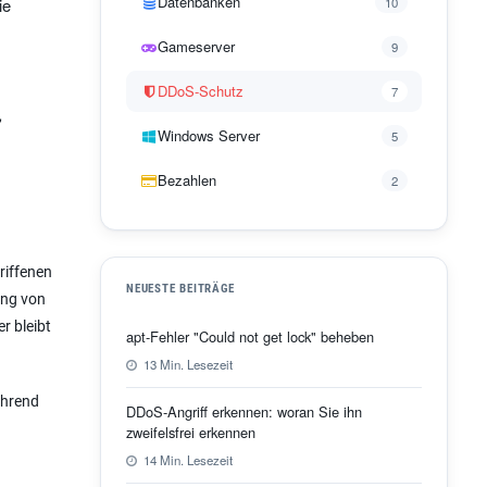
Datenbanken
ie
10
Gameserver
9
DDoS-Schutz
7
,
Windows Server
5
Bezahlen
2
riffenen
NEUESTE BEITRÄGE
rung von
r bleibt
apt-Fehler "Could not get lock" beheben
13 Min. Lesezeit
ährend
DDoS-Angriff erkennen: woran Sie ihn
zweifelsfrei erkennen
14 Min. Lesezeit