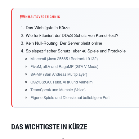
INHALTSVERZEICHNIS
Das Wichtigste in Kürze
Wie funktioniert der DDoS-Schutz von KernelHost?
Kein Null-Routing: Der Server bleibt online
Spielspezifischer Schutz: über 40 Spiele und Protokolle
Minecraft (Java 25565 / Bedrock 19132)
FiveM, alt:V und RageMP (GTA-V-Mods)
SA-MP (San Andreas Multiplayer)
CS2/CS:GO, Rust, ARK und Valheim
TeamSpeak und Mumble (Voice)
Eigene Spiele und Dienste auf beliebigem Port
DAS WICHTIGSTE IN KÜRZE