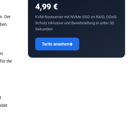
4,99 €
n. Der
KVM-Rootserver mit NVMe-SSD im RAID, DDoS-
Schutz inklusive und Bereitstellung in unter 30
iben.
Sekunden.
Tarife ansehen
en
für die
d
idet