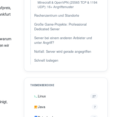
Minecraft & OpenVPN (25565 TCP & 1194
UDP): 16+ Angriffsmuster
fpreis,
ankfurt
Rechenzentrum und Standorte
Große Game-Projekte: Professional
Dedicated Server
Server bei einem anderen Anbieter und
d warum
unter Angriff?
en wir
Notfall: Server wird gerade angegriffen
Schnell loslegen
THEMENBEREICHE
Linux
27
nigt,
Java
7