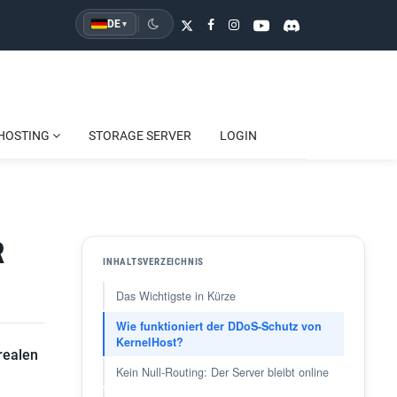
DE
▾
HOSTING
STORAGE SERVER
LOGIN
R
INHALTSVERZEICHNIS
Das Wichtigste in Kürze
Wie funktioniert der DDoS-Schutz von
KernelHost?
 realen
Kein Null-Routing: Der Server bleibt online