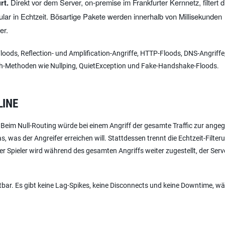
rt.
Direkt vor dem Server, on-premise im Frankfurter Kernnetz, filtert d
lar in Echtzeit. Bösartige Pakete werden innerhalb von Millisekunden
er.
oods, Reflection- und Amplification-Angriffe, HTTP-Floods, DNS-Angriffe
rash-Methoden wie Nullping, QuietException und Fake-Handshake-Floods.
LINE
 Beim Null-Routing würde bei einem Angriff der gesamte Traffic zur angeg
as, was der Angreifer erreichen will. Stattdessen trennt die Echtzeit-Filte
er Spieler wird während des gesamten Angriffs weiter zugestellt, der Serve
ichtbar. Es gibt keine Lag-Spikes, keine Disconnects und keine Downtime, w