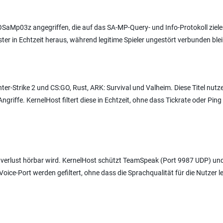
OSaMp03z angegriffen, die auf das SA-MP-Query- und Info-Protokoll ziele
ster in Echtzeit heraus, während legitime Spieler ungestört verbunden ble
er-Strike 2 und CS:GO, Rust, ARK: Survival und Valheim. Diese Titel nutz
riffe. KernelHost filtert diese in Echtzeit, ohne dass Tickrate oder Ping 
etverlust hörbar wird. KernelHost schützt TeamSpeak (Port 9987 UDP) un
oice-Port werden gefiltert, ohne dass die Sprachqualität für die Nutzer le