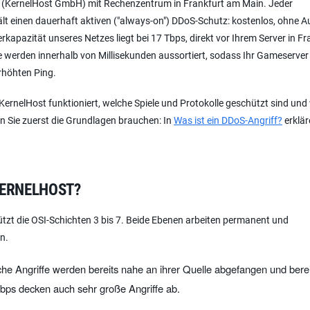
ter (KernelHost GmbH) mit Rechenzentrum in Frankfurt am Main. Jeder
t einen dauerhaft aktiven ("always-on") DDoS-Schutz: kostenlos, ohne Au
kapazität unseres Netzes liegt bei 17 Tbps, direkt vor Ihrem Server in Fr
ffe werden innerhalb von Millisekunden aussortiert, sodass Ihr Gameserver
rhöhten Ping.
n KernelHost funktioniert, welche Spiele und Protokolle geschützt sind un
n Sie zuerst die Grundlagen brauchen: In
Was ist ein DDoS-Angriff?
erklär
KERNELHOST?
tzt die OSI-Schichten 3 bis 7. Beide Ebenen arbeiten permanent und
n.
he Angriffe werden bereits nahe an ihrer Quelle abgefangen und berei
bps decken auch sehr große Angriffe ab.