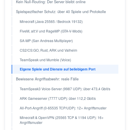
Kein Null-Routing: Der Server bleibt online
Spielspezifischer Schutz: über 40 Spiele und Protokolle
Minecraft (Java 25565 / Bedrock 19132)
FiveM, alt:V und RageMP (GTA-V-Mods)
SA-MP (San Andreas Multiplayer)
CS2/CS:GO, Rust, ARK und Valheim
TeamSpeak und Mumble (Voice)
Eigene Spiele und Dienste auf beliebigem Port
Bewiesene Angriffsabwehr: reale Fälle
TeamSpeak3 Voice-Server (9987 UDP): über 473,4 Gbit/s
ARK Gameserver (7777 UDP): über 112,2 Gbit/s
All-Port-Angriff (0-65535 TCP/UDP): 12+ Angriffsmuster
Minecraft & OpenVPN (25565 TCP & 1194 UDP): 16+
Angriffsmuster