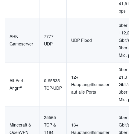
41,5 Mi
pps
über
112,2
ARK
7777
UDP-Flood
Gbit/s,
Gameserver
UDP
über 8,
Mio. pp
über
12+
21,3
All-Port-
0-65535
Hauptangriffsmuster
Gbit/s,
Angriff
TCP/UDP
auf alle Ports
über 3,
Mio. pp
25565
über 8,
Minecraft &
TCP &
16+
Gbit/s,
OpenVPN
1194
Hauptangriffsmuster
über 4