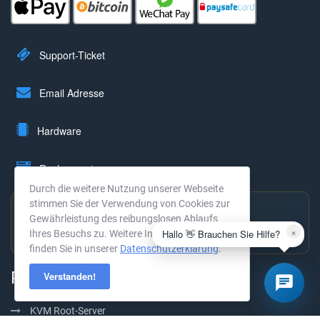
Support-Ticket
Email Adresse
Hardware
Rechenzentrum
Durch die weitere Nutzung unserer Webseite
stimmen Sie der Verwendung von Cookies zur
Gewährleistung des reibungslosen Ablaufs
Hervorragend bewertet
×
Hallo 👋 Brauchen Sie Hilfe?
Ihres Besuchs zu. Weitere Informationen
4,9 ★ · 294 Bewertungen →
finden Sie in unserer
Datenschutzerklärung
.
Produkte
Verstanden!
KVM Root-Server