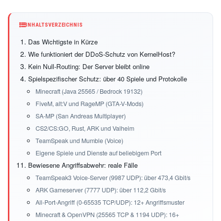
INHALTSVERZEICHNIS
Das Wichtigste in Kürze
Wie funktioniert der DDoS-Schutz von KernelHost?
Kein Null-Routing: Der Server bleibt online
Spielspezifischer Schutz: über 40 Spiele und Protokolle
Minecraft (Java 25565 / Bedrock 19132)
FiveM, alt:V und RageMP (GTA-V-Mods)
SA-MP (San Andreas Multiplayer)
CS2/CS:GO, Rust, ARK und Valheim
TeamSpeak und Mumble (Voice)
Eigene Spiele und Dienste auf beliebigem Port
Bewiesene Angriffsabwehr: reale Fälle
TeamSpeak3 Voice-Server (9987 UDP): über 473,4 Gbit/s
ARK Gameserver (7777 UDP): über 112,2 Gbit/s
All-Port-Angriff (0-65535 TCP/UDP): 12+ Angriffsmuster
Minecraft & OpenVPN (25565 TCP & 1194 UDP): 16+