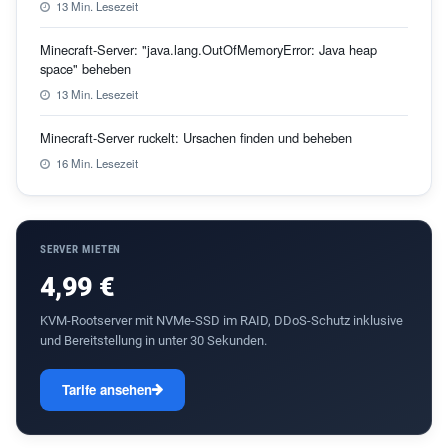
13 Min. Lesezeit
Minecraft-Server: "java.lang.OutOfMemoryError: Java heap
space" beheben
13 Min. Lesezeit
Minecraft-Server ruckelt: Ursachen finden und beheben
16 Min. Lesezeit
SERVER MIETEN
4,99 €
KVM-Rootserver mit NVMe-SSD im RAID, DDoS-Schutz inklusive
und Bereitstellung in unter 30 Sekunden.
Tarife ansehen