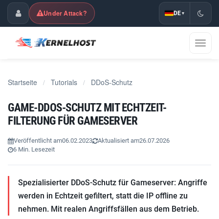
Under Attack?
DE
▾
Kundencenter
Navig
umsch
Startseite
Tutorials
DDoS-Schutz
/
/
GAME-DDOS-SCHUTZ MIT ECHTZEIT-
FILTERUNG FÜR GAMESERVER
Veröffentlicht am
06.02.2023
Aktualisiert am
26.07.2026
6 Min. Lesezeit
Spezialisierter DDoS-Schutz für Gameserver: Angriffe
werden in Echtzeit gefiltert, statt die IP offline zu
nehmen. Mit realen Angriffsfällen aus dem Betrieb.