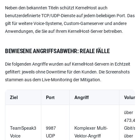
Neben den bekannten Titeln schützt KernelHost auch
benutzerdefinierte TCP/UDP-Dienste auf jedem beliebigen Port. Das
gilt für weitere Voice-Systeme, Custom-Gameserver und andere
Anwendungen, die Sie auf Ihrem KernelHost-Server betreiben.
BEWIESENE ANGRIFFSABWEHR: REALE FÄLLE
Die folgenden Angriffe wurden auf KernelHost-Servern in Echtzeit
gefiltert: jeweils ohne Downtime für den Kunden. Die Screenshots
stammen aus dem Live-Monitoring der Mitigation.
Ziel
Port
Angriff
Volume
über
473,4
TeamSpeak3
9987
Komplexer Multi-
Gbit/s,
Voice
UDP
Vektor-Angriff
über