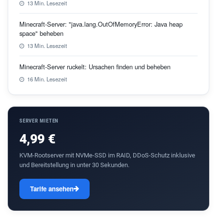
13 Min. Lesezeit
Minecraft-Server: "java.lang.OutOfMemoryError: Java heap
space" beheben
13 Min. Lesezeit
Minecraft-Server ruckelt: Ursachen finden und beheben
16 Min. Lesezeit
SERVER MIETEN
4,99 €
KVM-Rootserver mit NVMe-SSD im RAID, DDoS-Schutz inklusive
und Bereitstellung in unter 30 Sekunden.
Tarife ansehen