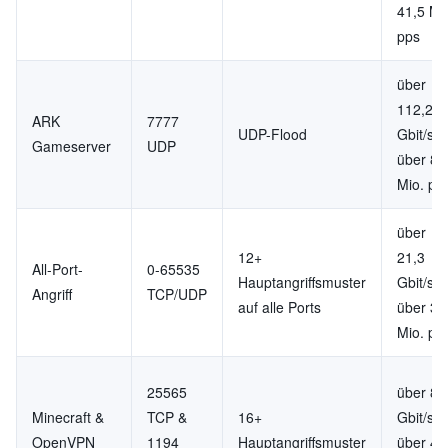
41,5 Mi
pps
über
112,2
ARK
7777
UDP-Flood
Gbit/s,
Gameserver
UDP
über 8,
Mio. pp
über
12+
21,3
All-Port-
0-65535
Hauptangriffsmuster
Gbit/s,
Angriff
TCP/UDP
auf alle Ports
über 3,
Mio. pp
25565
über 8,
Minecraft &
TCP &
16+
Gbit/s,
OpenVPN
1194
Hauptangriffsmuster
über 4