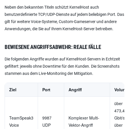
Neben den bekannten Titeln schützt KernelHost auch
benutzerdefinierte TCP/UDP-Dienste auf jedem beliebigen Port. Das
gilt für weitere Voice-Systeme, Custom-Gameserver und andere
Anwendungen, die Sie auf Ihrem KernelHost-Server betreiben.
BEWIESENE ANGRIFFSABWEHR: REALE FÄLLE
Die folgenden Angriffe wurden auf KernelHost-Servern in Echtzeit
gefiltert: jeweils ohne Downtime für den Kunden. Die Screenshots
stammen aus dem Live-Monitoring der Mitigation.
Ziel
Port
Angriff
Volume
über
473,4
TeamSpeak3
9987
Komplexer Multi-
Gbit/s,
Voice
UDP
Vektor-Angriff
über