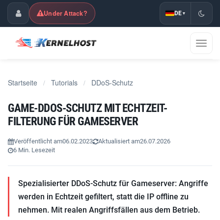
Under Attack?
DE
▾
Kundencenter
Navig
umsch
Startseite
Tutorials
DDoS-Schutz
/
/
GAME-DDOS-SCHUTZ MIT ECHTZEIT-
FILTERUNG FÜR GAMESERVER
Veröffentlicht am
06.02.2023
Aktualisiert am
26.07.2026
6 Min. Lesezeit
Spezialisierter DDoS-Schutz für Gameserver: Angriffe
werden in Echtzeit gefiltert, statt die IP offline zu
nehmen. Mit realen Angriffsfällen aus dem Betrieb.