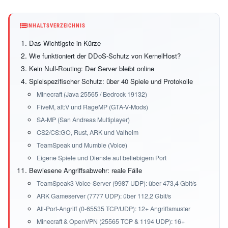
INHALTSVERZEICHNIS
Das Wichtigste in Kürze
Wie funktioniert der DDoS-Schutz von KernelHost?
Kein Null-Routing: Der Server bleibt online
Spielspezifischer Schutz: über 40 Spiele und Protokolle
Minecraft (Java 25565 / Bedrock 19132)
FiveM, alt:V und RageMP (GTA-V-Mods)
SA-MP (San Andreas Multiplayer)
CS2/CS:GO, Rust, ARK und Valheim
TeamSpeak und Mumble (Voice)
Eigene Spiele und Dienste auf beliebigem Port
Bewiesene Angriffsabwehr: reale Fälle
TeamSpeak3 Voice-Server (9987 UDP): über 473,4 Gbit/s
ARK Gameserver (7777 UDP): über 112,2 Gbit/s
All-Port-Angriff (0-65535 TCP/UDP): 12+ Angriffsmuster
Minecraft & OpenVPN (25565 TCP & 1194 UDP): 16+