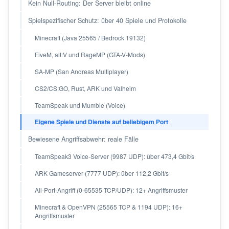
Kein Null-Routing: Der Server bleibt online
Spielspezifischer Schutz: über 40 Spiele und Protokolle
Minecraft (Java 25565 / Bedrock 19132)
FiveM, alt:V und RageMP (GTA-V-Mods)
SA-MP (San Andreas Multiplayer)
CS2/CS:GO, Rust, ARK und Valheim
TeamSpeak und Mumble (Voice)
Eigene Spiele und Dienste auf beliebigem Port
Bewiesene Angriffsabwehr: reale Fälle
TeamSpeak3 Voice-Server (9987 UDP): über 473,4 Gbit/s
ARK Gameserver (7777 UDP): über 112,2 Gbit/s
All-Port-Angriff (0-65535 TCP/UDP): 12+ Angriffsmuster
Minecraft & OpenVPN (25565 TCP & 1194 UDP): 16+
Angriffsmuster