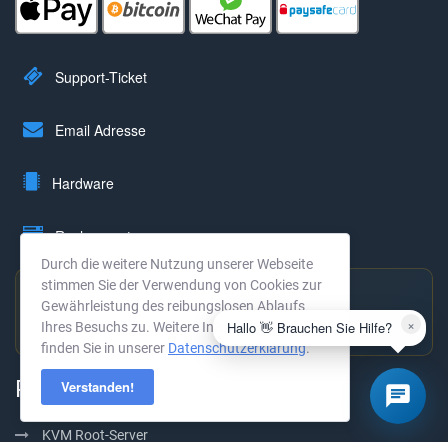
Support-Ticket
Email Adresse
Hardware
Rechenzentrum
Durch die weitere Nutzung unserer Webseite
stimmen Sie der Verwendung von Cookies zur
Gewährleistung des reibungslosen Ablaufs
Hervorragend bewertet
×
Hallo 👋 Brauchen Sie Hilfe?
Ihres Besuchs zu. Weitere Informationen
4,9 ★ · 294 Bewertungen →
finden Sie in unserer
Datenschutzerklärung
.
Produkte
Verstanden!
KVM Root-Server