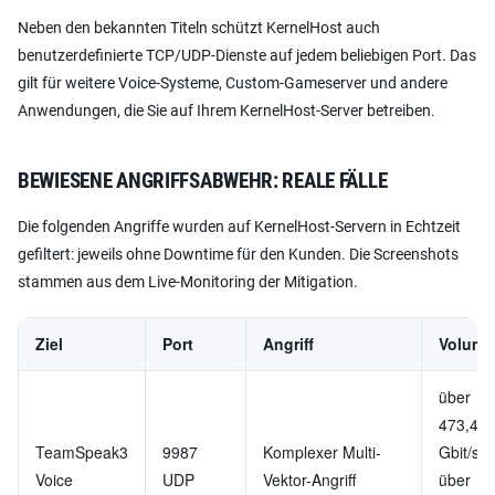
Neben den bekannten Titeln schützt KernelHost auch
benutzerdefinierte TCP/UDP-Dienste auf jedem beliebigen Port. Das
gilt für weitere Voice-Systeme, Custom-Gameserver und andere
Anwendungen, die Sie auf Ihrem KernelHost-Server betreiben.
BEWIESENE ANGRIFFSABWEHR: REALE FÄLLE
Die folgenden Angriffe wurden auf KernelHost-Servern in Echtzeit
gefiltert: jeweils ohne Downtime für den Kunden. Die Screenshots
stammen aus dem Live-Monitoring der Mitigation.
Ziel
Port
Angriff
Volume
über
473,4
TeamSpeak3
9987
Komplexer Multi-
Gbit/s,
Voice
UDP
Vektor-Angriff
über