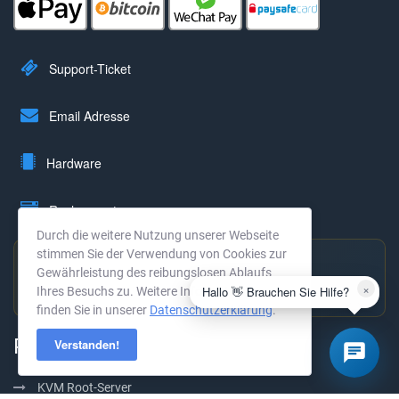
Support-Ticket
Email Adresse
Hardware
Rechenzentrum
Durch die weitere Nutzung unserer Webseite
stimmen Sie der Verwendung von Cookies zur
Gewährleistung des reibungslosen Ablaufs
Hervorragend bewertet
×
Hallo 👋 Brauchen Sie Hilfe?
Ihres Besuchs zu. Weitere Informationen
4,9 ★ · 294 Bewertungen →
finden Sie in unserer
Datenschutzerklärung
.
Produkte
Verstanden!
KVM Root-Server