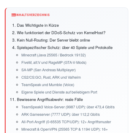
INHALTSVERZEICHNIS
Das Wichtigste in Kürze
Wie funktioniert der DDoS-Schutz von KernelHost?
Kein Null-Routing: Der Server bleibt online
Spielspezifischer Schutz: über 40 Spiele und Protokolle
Minecraft (Java 25565 / Bedrock 19132)
FiveM, alt:V und RageMP (GTA-V-Mods)
SA-MP (San Andreas Multiplayer)
CS2/CS:GO, Rust, ARK und Valheim
TeamSpeak und Mumble (Voice)
Eigene Spiele und Dienste auf beliebigem Port
Bewiesene Angriffsabwehr: reale Fälle
TeamSpeak3 Voice-Server (9987 UDP): über 473,4 Gbit/s
ARK Gameserver (7777 UDP): über 112,2 Gbit/s
All-Port-Angriff (0-65535 TCP/UDP): 12+ Angriffsmuster
Minecraft & OpenVPN (25565 TCP & 1194 UDP): 16+