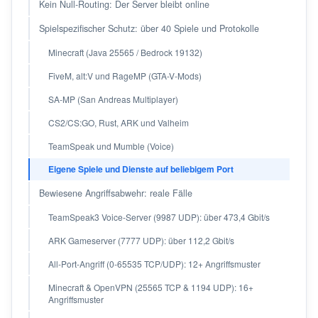
Kein Null-Routing: Der Server bleibt online
Spielspezifischer Schutz: über 40 Spiele und Protokolle
Minecraft (Java 25565 / Bedrock 19132)
FiveM, alt:V und RageMP (GTA-V-Mods)
SA-MP (San Andreas Multiplayer)
CS2/CS:GO, Rust, ARK und Valheim
TeamSpeak und Mumble (Voice)
Eigene Spiele und Dienste auf beliebigem Port
Bewiesene Angriffsabwehr: reale Fälle
TeamSpeak3 Voice-Server (9987 UDP): über 473,4 Gbit/s
ARK Gameserver (7777 UDP): über 112,2 Gbit/s
All-Port-Angriff (0-65535 TCP/UDP): 12+ Angriffsmuster
Minecraft & OpenVPN (25565 TCP & 1194 UDP): 16+
Angriffsmuster