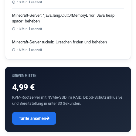
13 Min. Lesezeit
Minecraft-Server: "java.lang.OutOfMemoryError: Java heap
space" beheben
13 Min. Lesezeit
Minecraft-Server ruckelt: Ursachen finden und beheben
16 Min. Lesezeit
SERVER MIETEN
4,99 €
KVM-Rootserver mit NVMe-SSD im RAID, DDoS-Schutz inklusive
und Bereitstellung in unter 30 Sekunden.
Tarife ansehen