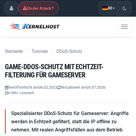
Under Attack?
DE
▾
Kundencenter
Navig
umsch
Startseite
Tutorials
DDoS-Schutz
/
/
GAME-DDOS-SCHUTZ MIT ECHTZEIT-
FILTERUNG FÜR GAMESERVER
Veröffentlicht am
06.02.2023
Aktualisiert am
26.07.2026
6 Min. Lesezeit
Spezialisierter DDoS-Schutz für Gameserver: Angriffe
werden in Echtzeit gefiltert, statt die IP offline zu
nehmen. Mit realen Angriffsfällen aus dem Betrieb.