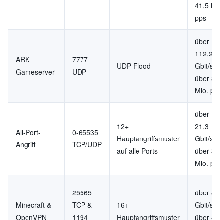
41,5 Mi
pps
über
112,2
ARK
7777
UDP-Flood
Gbit/s,
Gameserver
UDP
über 8,
Mio. pp
über
12+
21,3
All-Port-
0-65535
Hauptangriffsmuster
Gbit/s,
Angriff
TCP/UDP
auf alle Ports
über 3,
Mio. pp
25565
über 8,
Minecraft &
TCP &
16+
Gbit/s,
OpenVPN
1194
Hauptangriffsmuster
über 4