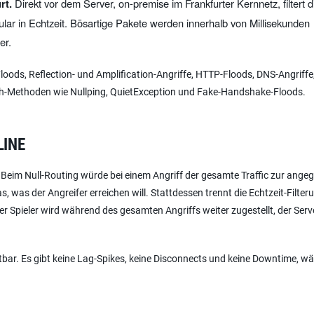
rt.
Direkt vor dem Server, on-premise im Frankfurter Kernnetz, filtert d
lar in Echtzeit. Bösartige Pakete werden innerhalb von Millisekunden
er.
oods, Reflection- und Amplification-Angriffe, HTTP-Floods, DNS-Angriffe
rash-Methoden wie Nullping, QuietException und Fake-Handshake-Floods.
LINE
 Beim Null-Routing würde bei einem Angriff der gesamte Traffic zur angeg
as, was der Angreifer erreichen will. Stattdessen trennt die Echtzeit-Filte
er Spieler wird während des gesamten Angriffs weiter zugestellt, der Serve
ichtbar. Es gibt keine Lag-Spikes, keine Disconnects und keine Downtime, w