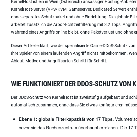
KernelHost ist ein in Wien (Österreich) ansässiger Hosting-Anbie
KernelHost-Server (VPS/KVM, Gameserver, Dedicated Server) enthäl
ohne separates Schutzpaket und ohne Einrichtung. Die globale Filter
arbeitet zusätzlich die Arbor-Echtzeitfilterung mit 3,2 Tbps. Angri
während eines Angriffs online bleibt, ohne Paketverlust und ohne e
Dieser Artikel erklärt, wie der spezialisierte Game-DDoS-Schutz vo
Ihre Spieler von einem laufenden Angriff nichts mitbekommen. Wen
Ablauf, Motive und Angriffsarten Schritt für Schritt.
WIE FUNKTIONIERT DER DDOS-SCHUTZ VON 
Der DDoS-Schutz von KernelHost ist zweistufig aufgebaut und schü
automatisch zusammen, ohne dass Sie etwas konfigurieren müsse
Ebene 1: globale Filterkapazität von 17 Tbps.
Volumetrisc
bevor sie das Rechenzentrum überhaupt erreichen. Die 17 T