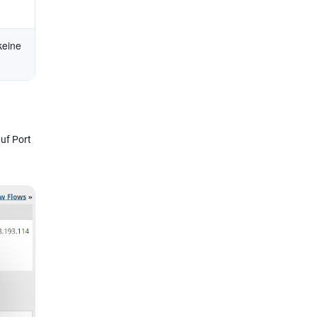
 keine
auf Port