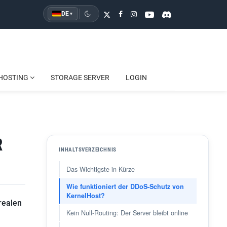
DE
▾
HOSTING
STORAGE SERVER
LOGIN
R
INHALTSVERZEICHNIS
Das Wichtigste in Kürze
Wie funktioniert der DDoS-Schutz von
KernelHost?
 realen
Kein Null-Routing: Der Server bleibt online