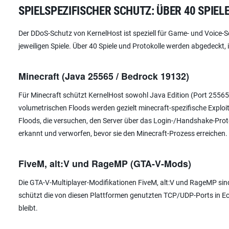
SPIELSPEZIFISCHER SCHUTZ: ÜBER 40 SPIE
Der DDoS-Schutz von KernelHost ist speziell für Game- und Voice-Se
jeweiligen Spiele. Über 40 Spiele und Protokolle werden abgedeckt,
Minecraft (Java 25565 / Bedrock 19132)
Für Minecraft schützt KernelHost sowohl Java Edition (Port 25565
volumetrischen Floods werden gezielt minecraft-spezifische Exploi
Floods, die versuchen, den Server über das Login-/Handshake-Protok
erkannt und verworfen, bevor sie den Minecraft-Prozess erreichen. D
FiveM, alt:V und RageMP (GTA-V-Mods)
Die GTA-V-Multiplayer-Modifikationen FiveM, alt:V und RageMP sind 
schützt die von diesen Plattformen genutzten TCP/UDP-Ports in Ech
bleibt.