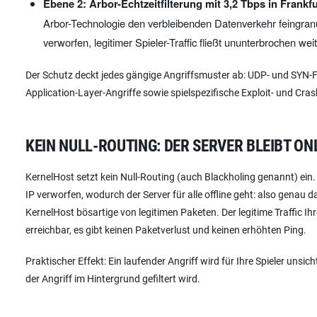
Ebene 2: Arbor-Echtzeitfilterung mit 3,2 Tbps in Frankfu
Arbor-Technologie den verbleibenden Datenverkehr feingranu
verworfen, legitimer Spieler-Traffic fließt ununterbrochen weit
Der Schutz deckt jedes gängige Angriffsmuster ab: UDP- und SYN-Fl
Application-Layer-Angriffe sowie spielspezifische Exploit- und C
KEIN NULL-ROUTING: DER SERVER BLEIBT ON
KernelHost setzt kein Null-Routing (auch Blackholing genannt) ein.
IP verworfen, wodurch der Server für alle offline geht: also genau d
KernelHost bösartige von legitimen Paketen. Der legitime Traffic Ihr
erreichbar, es gibt keinen Paketverlust und keinen erhöhten Ping.
Praktischer Effekt: Ein laufender Angriff wird für Ihre Spieler uns
der Angriff im Hintergrund gefiltert wird.