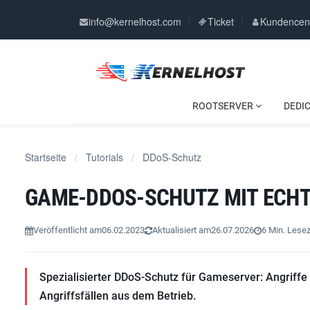
info@kernelhost.com
Ticket
Kundencen
ROOTSERVER
DEDI
Startseite
Tutorials
DDoS-Schutz
/
/
GAME-DDOS-SCHUTZ MIT ECHT
Veröffentlicht am
06.02.2023
Aktualisiert am
26.07.2026
6 Min. Lesez
Spezialisierter DDoS-Schutz für Gameserver: Angriffe we
Angriffsfällen aus dem Betrieb.