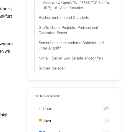
Minecraft & OpenVPN (25565 TCP & 1194
UDP): 16+ Angriffsmuster
fpreis,
ankfurt
Rechenzentrum und Standorte
Große Game-Projekte: Professional
Dedicated Server
Server bei einem anderen Anbieter und
d warum
unter Angriff?
en wir
Notfall: Server wird gerade angegriffen
Schnell loslegen
THEMENBEREICHE
Linux
27
nigt,
Java
7