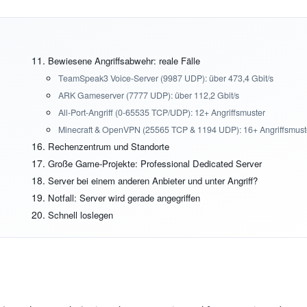
Bewiesene Angriffsabwehr: reale Fälle
TeamSpeak3 Voice-Server (9987 UDP): über 473,4 Gbit/s
ARK Gameserver (7777 UDP): über 112,2 Gbit/s
All-Port-Angriff (0-65535 TCP/UDP): 12+ Angriffsmuster
Minecraft & OpenVPN (25565 TCP & 1194 UDP): 16+ Angriffsmust
Rechenzentrum und Standorte
Große Game-Projekte: Professional Dedicated Server
Server bei einem anderen Anbieter und unter Angriff?
Notfall: Server wird gerade angegriffen
Schnell loslegen