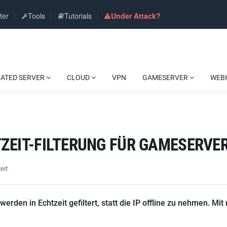
ter
Tools
Tutorials
Under Attack?
CATED SERVER
CLOUD
VPN
GAMESERVER
WEB
ZEIT-FILTERUNG FÜR GAMESERVE
eit
rden in Echtzeit gefiltert, statt die IP offline zu nehmen. Mit