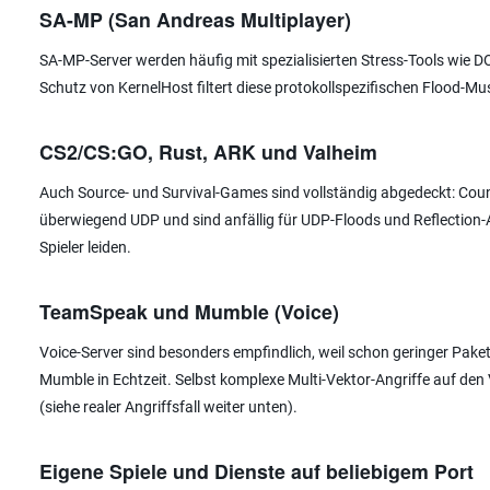
SA-MP (San Andreas Multiplayer)
SA-MP-Server werden häufig mit spezialisierten Stress-Tools wie D
Schutz von KernelHost filtert diese protokollspezifischen Flood-Mu
CS2/CS:GO, Rust, ARK und Valheim
Auch Source- und Survival-Games sind vollständig abgedeckt: Count
überwiegend UDP und sind anfällig für UDP-Floods und Reflection-Ang
Spieler leiden.
TeamSpeak und Mumble (Voice)
Voice-Server sind besonders empfindlich, weil schon geringer Pak
Mumble in Echtzeit. Selbst komplexe Multi-Vektor-Angriffe auf den V
(siehe realer Angriffsfall weiter unten).
Eigene Spiele und Dienste auf beliebigem Port