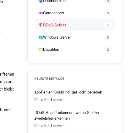
Datenbanken
ie
10
Gameserver
9
DDoS-Schutz
7
,
Windows Server
5
Bezahlen
2
riffenen
NEUESTE BEITRÄGE
rung von
r bleibt
apt-Fehler "Could not get lock" beheben
13 Min. Lesezeit
ährend
DDoS-Angriff erkennen: woran Sie ihn
zweifelsfrei erkennen
14 Min. Lesezeit