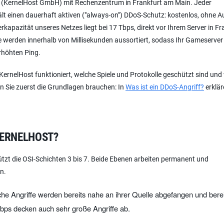
ter (KernelHost GmbH) mit Rechenzentrum in Frankfurt am Main. Jeder
t einen dauerhaft aktiven ("always-on") DDoS-Schutz: kostenlos, ohne Au
kapazität unseres Netzes liegt bei 17 Tbps, direkt vor Ihrem Server in Fr
ffe werden innerhalb von Millisekunden aussortiert, sodass Ihr Gameserver
rhöhten Ping.
n KernelHost funktioniert, welche Spiele und Protokolle geschützt sind un
n Sie zuerst die Grundlagen brauchen: In
Was ist ein DDoS-Angriff?
erklär
KERNELHOST?
tzt die OSI-Schichten 3 bis 7. Beide Ebenen arbeiten permanent und
n.
he Angriffe werden bereits nahe an ihrer Quelle abgefangen und berei
bps decken auch sehr große Angriffe ab.