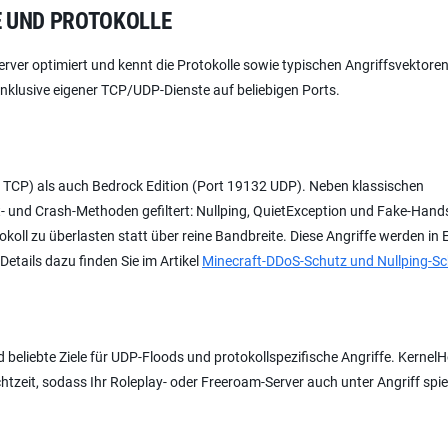
LE UND PROTOKOLLE
rver optimiert und kennt die Protokolle sowie typischen Angriffsvektoren
 inklusive eigener TCP/UDP-Dienste auf beliebigen Ports.
 TCP) als auch Bedrock Edition (Port 19132 UDP). Neben klassischen
t- und Crash-Methoden gefiltert: Nullping, QuietException und Fake-Han
oll zu überlasten statt über reine Bandbreite. Diese Angriffe werden in 
etails dazu finden Sie im Artikel
Minecraft-DDoS-Schutz und Nullping-S
beliebte Ziele für UDP-Floods und protokollspezifische Angriffe. Kernel
tzeit, sodass Ihr Roleplay- oder Freeroam-Server auch unter Angriff spie