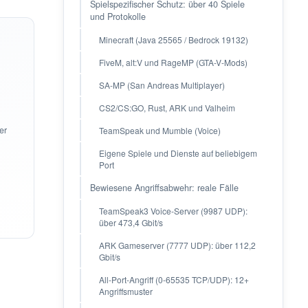
Spielspezifischer Schutz: über 40 Spiele
und Protokolle
Minecraft (Java 25565 / Bedrock 19132)
FiveM, alt:V und RageMP (GTA-V-Mods)
SA-MP (San Andreas Multiplayer)
CS2/CS:GO, Rust, ARK und Valheim
er
TeamSpeak und Mumble (Voice)
Eigene Spiele und Dienste auf beliebigem
Port
Bewiesene Angriffsabwehr: reale Fälle
TeamSpeak3 Voice-Server (9987 UDP):
über 473,4 Gbit/s
ARK Gameserver (7777 UDP): über 112,2
Gbit/s
All-Port-Angriff (0-65535 TCP/UDP): 12+
Angriffsmuster