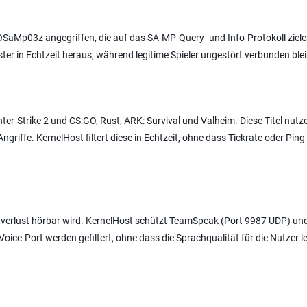
OSaMp03z angegriffen, die auf das SA-MP-Query- und Info-Protokoll ziele
ster in Echtzeit heraus, während legitime Spieler ungestört verbunden ble
er-Strike 2 und CS:GO, Rust, ARK: Survival und Valheim. Diese Titel nutz
riffe. KernelHost filtert diese in Echtzeit, ohne dass Tickrate oder Ping 
etverlust hörbar wird. KernelHost schützt TeamSpeak (Port 9987 UDP) un
oice-Port werden gefiltert, ohne dass die Sprachqualität für die Nutzer le