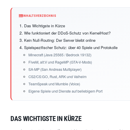
INHALTSVERZEICHNIS
Das Wichtigste in Kürze
Wie funktioniert der DDoS-Schutz von KernelHost?
Kein Null-Routing: Der Server bleibt online
Spielspezifischer Schutz: über 40 Spiele und Protokolle
Minecraft (Java 25565 / Bedrock 19132)
FiveM, alt:V und RageMP (GTA-V-Mods)
SA-MP (San Andreas Multiplayer)
CS2/CS:GO, Rust, ARK und Valheim
TeamSpeak und Mumble (Voice)
Eigene Spiele und Dienste auf beliebigem Port
DAS WICHTIGSTE IN KÜRZE