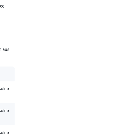
ce-
n aus
 keine
 keine
 keine