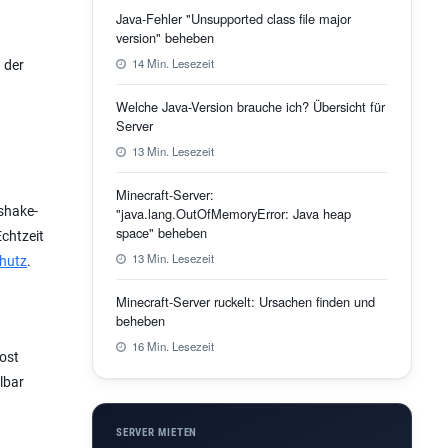
Java-Fehler "Unsupported class file major
version" beheben
14 Min. Lesezeit
 der
Welche Java-Version brauche ich? Übersicht für
Server
13 Min. Lesezeit
Minecraft-Server:
dshake-
"java.lang.OutOfMemoryError: Java heap
space" beheben
Echtzeit
13 Min. Lesezeit
chutz
.
Minecraft-Server ruckelt: Ursachen finden und
beheben
16 Min. Lesezeit
Host
lbar
SERVER MIETEN