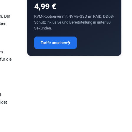
4,99 €
n. Der
KVM-Rootserver mit NVMe-SSD im RAID, DDoS-
Schutz inklusive und Bereitstellung in unter 30
iben.
Sekunden.
Tarife ansehen
en
für die
d
idet