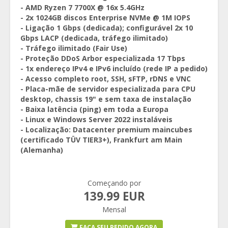
- AMD Ryzen 7 7700X @ 16x 5.4GHz
- 2x 1024GB discos Enterprise NVMe @ 1M IOPS
- Ligação 1 Gbps (dedicada); configurável 2x 10
Gbps LACP (dedicada, tráfego ilimitado)
- Tráfego ilimitado (Fair Use)
- Proteção DDoS Arbor especializada 17 Tbps
- 1x endereço IPv4 e IPv6 incluído (rede IP a pedido)
- Acesso completo root, SSH, sFTP, rDNS e VNC
- Placa-mãe de servidor especializada para CPU
desktop, chassis 19" e sem taxa de instalação
- Baixa latência (ping) em toda a Europa
- Linux e Windows Server 2022 instaláveis
- Localização: Datacenter premium maincubes
(certificado TÜV TIER3+), Frankfurt am Main
(Alemanha)
Começando por
139.99 EUR
Mensal
FAÇA SEU PEDIDO AGORA