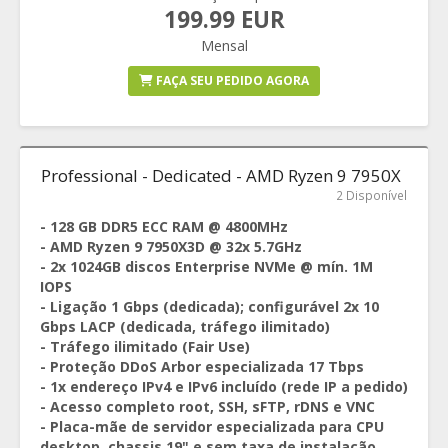
199.99 EUR
Mensal
FAÇA SEU PEDIDO AGORA
Professional - Dedicated - AMD Ryzen 9 7950X
2 Disponível
- 128 GB DDR5 ECC RAM @ 4800MHz
- AMD Ryzen 9 7950X3D @ 32x 5.7GHz
- 2x 1024GB discos Enterprise NVMe @ mín. 1M
IOPS
- Ligação 1 Gbps (dedicada); configurável 2x 10
Gbps LACP (dedicada, tráfego ilimitado)
- Tráfego ilimitado (Fair Use)
- Proteção DDoS Arbor especializada 17 Tbps
- 1x endereço IPv4 e IPv6 incluído (rede IP a pedido)
- Acesso completo root, SSH, sFTP, rDNS e VNC
- Placa-mãe de servidor especializada para CPU
desktop, chassis 19" e sem taxa de instalação