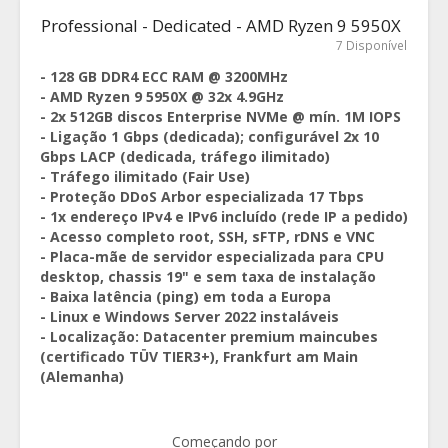
Professional - Dedicated - AMD Ryzen 9 5950X
7 Disponível
- 128 GB DDR4 ECC RAM @ 3200MHz
- AMD Ryzen 9 5950X @ 32x 4.9GHz
- 2x 512GB discos Enterprise NVMe @ mín. 1M IOPS
- Ligação 1 Gbps (dedicada); configurável 2x 10
Gbps LACP (dedicada, tráfego ilimitado)
- Tráfego ilimitado (Fair Use)
- Proteção DDoS Arbor especializada 17 Tbps
- 1x endereço IPv4 e IPv6 incluído (rede IP a pedido)
- Acesso completo root, SSH, sFTP, rDNS e VNC
- Placa-mãe de servidor especializada para CPU
desktop, chassis 19" e sem taxa de instalação
- Baixa latência (ping) em toda a Europa
- Linux e Windows Server 2022 instaláveis
- Localização: Datacenter premium maincubes
(certificado TÜV TIER3+), Frankfurt am Main
(Alemanha)
Começando por