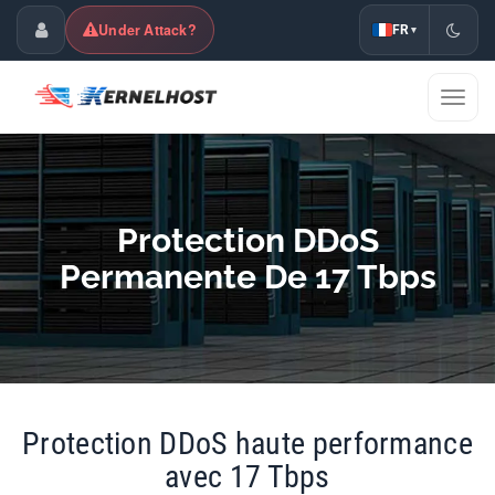
Under Attack?
FR
▾
Espace Client
Affic
la
naviga
Protection DDoS
Permanente De 17 Tbps
Protection DDoS haute performance
avec 17 Tbps