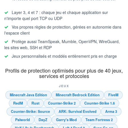
Layer 3, 4 et 7 : chaque jeu et chaque application sur
n'importe quel port TCP ou UDP
Vos propres règles de protection, gérées en autonomie dans
l'espace client
Protège aussi TeamSpeak, Mumble, OpenVPN, WireGuard,
les sites web, SSH et RDP
Jeux personnalisés et moddés entièrement pris en charge
Profils de protection optimisés pour plus de 40 jeux,
services et protocoles
JEUX
Minecraft Java Edition
Minecraft Bedrock Edition
FiveM
RedM
Rust
Counter-Strike 2
Counter-Strike 1.6
Counter-Strike: Source
ARK: Survival Evolved
Arma 3
Palworld
DayZ
Garry's Mod
Team Fortress 2
Half-Life 2: Deathmatch
Left 4 Dead 2
Sven Co-op