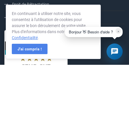
Droit de Rétractation
En continuant à utiliser notre site, vous
100% PrePaid
consentez à l'utilisation de cookies pour
assurer le bon déroulement de votre visite.
×
Bonjour 👋 Besoin d'aide ?
Plus d'informations dans notre
Politique de
Confidentialité
.
J'ai compris !
KernelHost
294
Bewertungen auf ProvenExpe