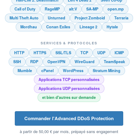
Call of Duty
RageMP
alt:V
SA-MP
open.mp
Multi Theft Auto
Unturned
Project Zomboid
Terraria
Mordhau
Conan Exiles
Lineage 2
Hytale
SERVICES & PROTOCOLES
HTTP
HTTPS
SSL/TLS
TCP
UDP
ICMP
SSH
RDP
OpenVPN
WireGuard
TeamSpeak
Mumble
cPanel
WordPress
Stratum Mining
Applications TCP personnalisées
Applications UDP personnalisées
et bien d'autres sur demande
Commander l'Advanced DDoS Protection
à partir de 50,00 € par mois, prépayé sans engagement